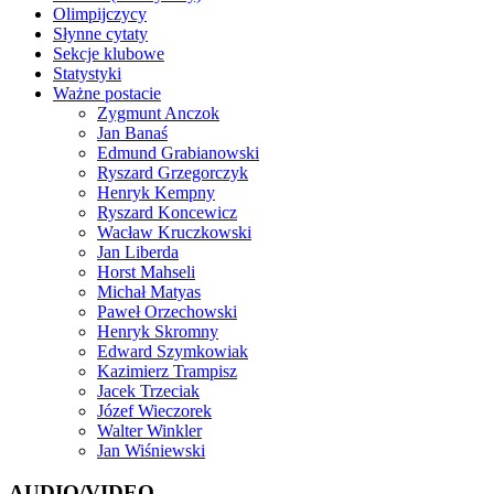
Olimpijczycy
Słynne cytaty
Sekcje klubowe
Statystyki
Ważne postacie
Zygmunt Anczok
Jan Banaś
Edmund Grabianowski
Ryszard Grzegorczyk
Henryk Kempny
Ryszard Koncewicz
Wacław Kruczkowski
Jan Liberda
Horst Mahseli
Michał Matyas
Paweł Orzechowski
Henryk Skromny
Edward Szymkowiak
Kazimierz Trampisz
Jacek Trzeciak
Józef Wieczorek
Walter Winkler
Jan Wiśniewski
AUDIO/VIDEO