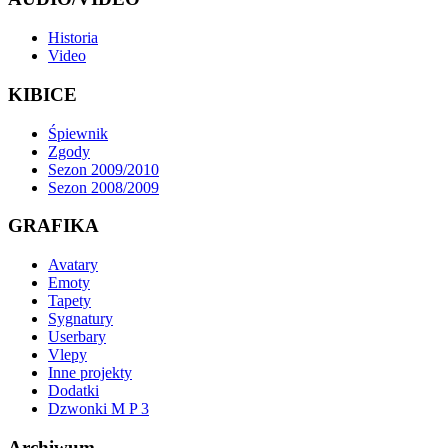
Historia
Video
KIBICE
Śpiewnik
Zgody
Sezon 2009/2010
Sezon 2008/2009
GRAFIKA
Avatary
Emoty
Tapety
Sygnatury
Userbary
Vlepy
Inne projekty
Dodatki
Dzwonki M P 3
Archiwum