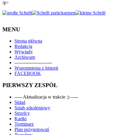
/p>
MENU
Strona główna
Redakcja
Wywiady
Archiwum
-------------------------
Wspomnienia z historii
FACEBOOK
PIERWSZY ZESPÓŁ
----- Aktualizacja w trakcie ;) -----
Skład
Sztab szkoleniowy
Strzelcy
Kartki
Terminarz
Plan przygotowań
Transfery