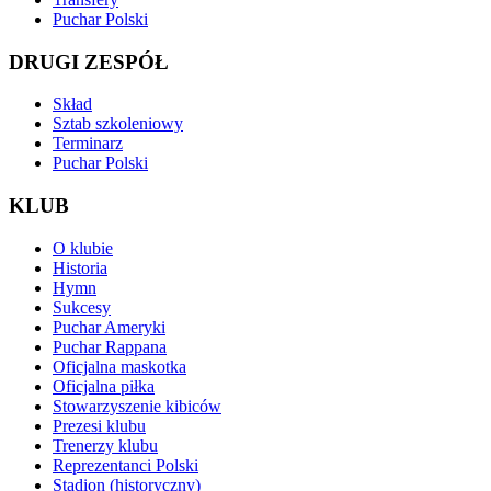
Puchar Polski
DRUGI ZESPÓŁ
Skład
Sztab szkoleniowy
Terminarz
Puchar Polski
KLUB
O klubie
Historia
Hymn
Sukcesy
Puchar Ameryki
Puchar Rappana
Oficjalna maskotka
Oficjalna piłka
Stowarzyszenie kibiców
Prezesi klubu
Trenerzy klubu
Reprezentanci Polski
Stadion (historyczny)