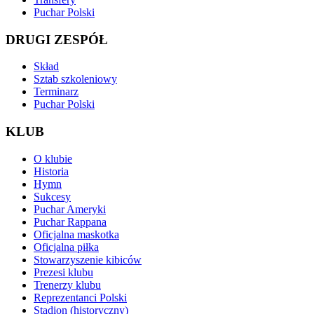
Puchar Polski
DRUGI ZESPÓŁ
Skład
Sztab szkoleniowy
Terminarz
Puchar Polski
KLUB
O klubie
Historia
Hymn
Sukcesy
Puchar Ameryki
Puchar Rappana
Oficjalna maskotka
Oficjalna piłka
Stowarzyszenie kibiców
Prezesi klubu
Trenerzy klubu
Reprezentanci Polski
Stadion (historyczny)