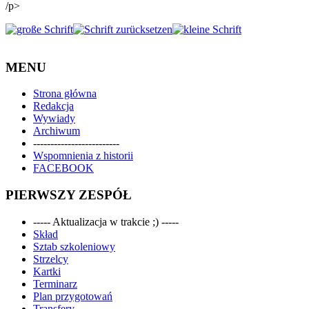
/p>
MENU
Strona główna
Redakcja
Wywiady
Archiwum
-------------------------
Wspomnienia z historii
FACEBOOK
PIERWSZY ZESPÓŁ
----- Aktualizacja w trakcie ;) -----
Skład
Sztab szkoleniowy
Strzelcy
Kartki
Terminarz
Plan przygotowań
Transfery