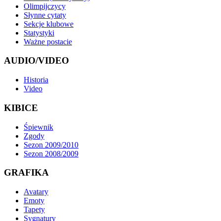
Olimpijczycy
Słynne cytaty
Sekcje klubowe
Statystyki
Ważne postacie
AUDIO/VIDEO
Historia
Video
KIBICE
Śpiewnik
Zgody
Sezon 2009/2010
Sezon 2008/2009
GRAFIKA
Avatary
Emoty
Tapety
Sygnatury