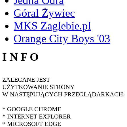
Jedna Odra
Góral Żywiec
MKS Zaglebie.pl
Orange City Boys '03
I N F O
ZALECANE JEST
UŻYTKOWANIE STRONY
W NASTĘPUJĄCYCH PRZEGLĄDARKACH:
* GOOGLE CHROME
* INTERNET EXPLORER
* MICROSOFT EDGE