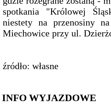
gdzie rozegrane zostaną - m
spotkania "Królowej Śląs
niestety na przenosiny na
Miechowice przy ul. Dzierżo
źródło: własne
INFO WYJAZDOWE