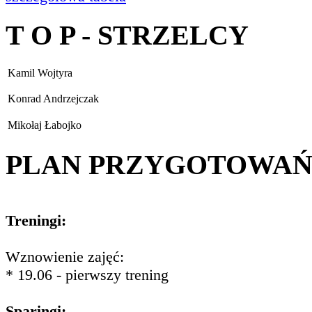
T O P - STRZELCY
Kamil Wojtyra
Konrad Andrzejczak
Mikołaj Łabojko
PLAN PRZYGOTOWA
Treningi:
Wznowienie zajęć:
* 19.06 - pierwszy trening
Sparingi: