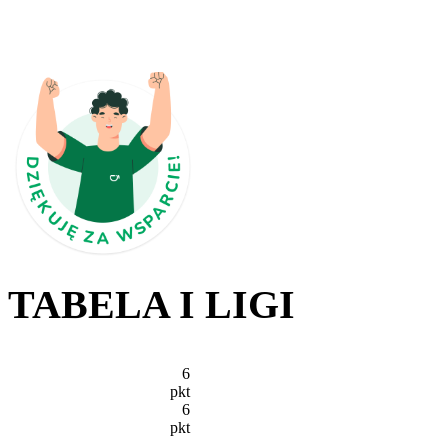
TABELA I LIGI
6
pkt
6
pkt