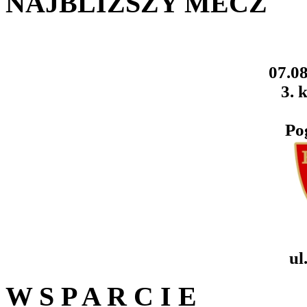
NAJBLIŻSZY MECZ
07.08
3. k
Po
ul
W S P A R C I E