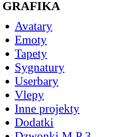
GRAFIKA
Avatary
Emoty
Tapety
Sygnatury
Userbary
Vlepy
Inne projekty
Dodatki
Dzwonki M P 3