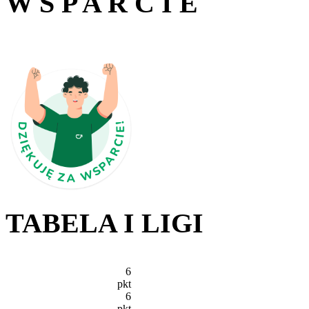
W S P A R C I E
TABELA I LIGI
6
pkt
6
pkt