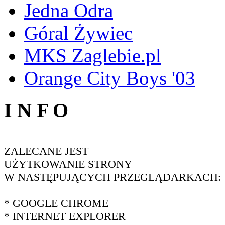
Jedna Odra
Góral Żywiec
MKS Zaglebie.pl
Orange City Boys '03
I N F O
ZALECANE JEST
UŻYTKOWANIE STRONY
W NASTĘPUJĄCYCH PRZEGLĄDARKACH:
* GOOGLE CHROME
* INTERNET EXPLORER