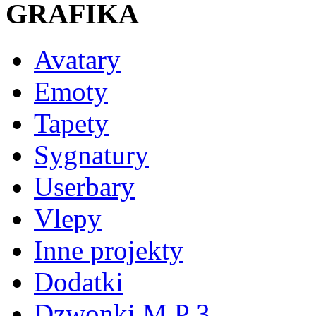
GRAFIKA
Avatary
Emoty
Tapety
Sygnatury
Userbary
Vlepy
Inne projekty
Dodatki
Dzwonki M P 3