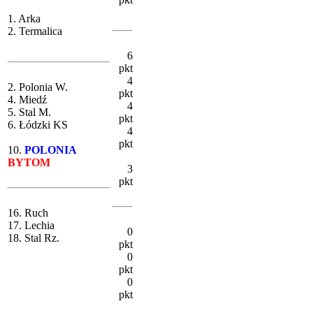
1. Arka
2. Termalica
6
pkt
4
2. Polonia W.
pkt
4. Miedź
4
5. Stal M.
pkt
6. Łódzki KS
4
pkt
10.
POLONIA
BYTOM
3
pkt
16. Ruch
17. Lechia
0
18. Stal Rz.
pkt
0
pkt
0
pkt