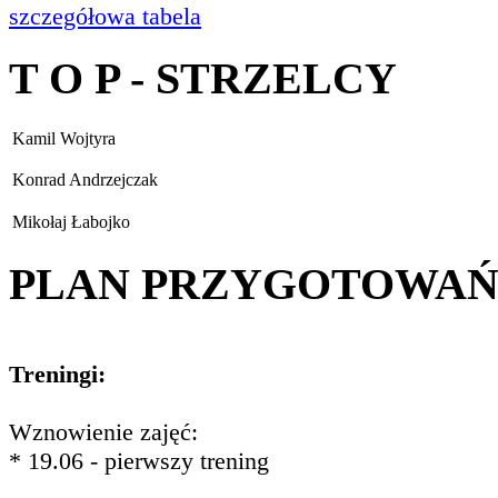
szczegółowa tabela
T O P - STRZELCY
Kamil Wojtyra
Konrad Andrzejczak
Mikołaj Łabojko
PLAN PRZYGOTOWA
Treningi:
Wznowienie zajęć:
* 19.06 - pierwszy trening