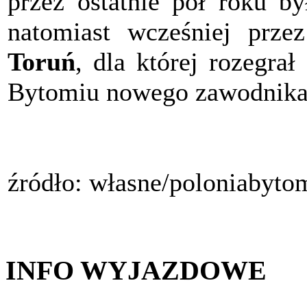
przez ostatnie pół roku b
natomiast wcześniej prz
Toruń
, dla której rozegra
Bytomiu nowego zawodnika
źródło: własne/poloniabyto
INFO WYJAZDOWE