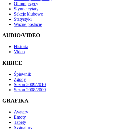
Olimpijczycy
Słynne cytaty
Sekcje klubowe
Statystyki
Ważne postacie
AUDIO/VIDEO
Historia
Video
KIBICE
Śpiewnik
Zgody
Sezon 2009/2010
Sezon 2008/2009
GRAFIKA
Avatary
Emoty
Tapety
Sygnatury