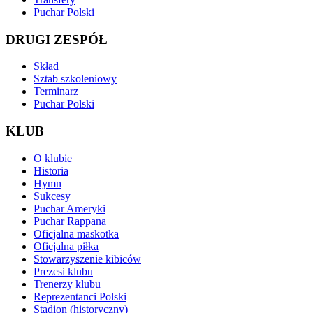
Puchar Polski
DRUGI ZESPÓŁ
Skład
Sztab szkoleniowy
Terminarz
Puchar Polski
KLUB
O klubie
Historia
Hymn
Sukcesy
Puchar Ameryki
Puchar Rappana
Oficjalna maskotka
Oficjalna piłka
Stowarzyszenie kibiców
Prezesi klubu
Trenerzy klubu
Reprezentanci Polski
Stadion (historyczny)