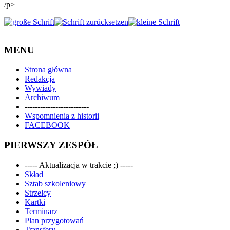
/p>
MENU
Strona główna
Redakcja
Wywiady
Archiwum
-------------------------
Wspomnienia z historii
FACEBOOK
PIERWSZY ZESPÓŁ
----- Aktualizacja w trakcie ;) -----
Skład
Sztab szkoleniowy
Strzelcy
Kartki
Terminarz
Plan przygotowań
Transfery