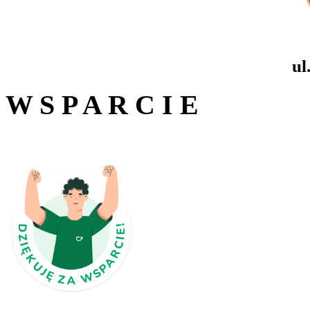
ul
W S P A R C I E