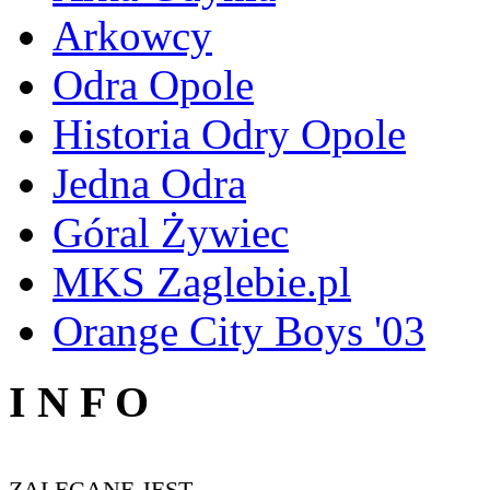
Arkowcy
Odra Opole
Historia Odry Opole
Jedna Odra
Góral Żywiec
MKS Zaglebie.pl
Orange City Boys '03
I N F O
ZALECANE JEST