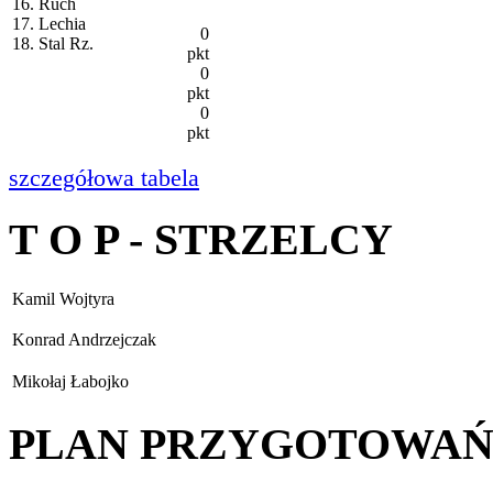
16. Ruch
17. Lechia
0
18. Stal Rz.
pkt
0
pkt
0
pkt
szczegółowa tabela
T O P - STRZELCY
Kamil Wojtyra
Konrad Andrzejczak
Mikołaj Łabojko
PLAN PRZYGOTOWA