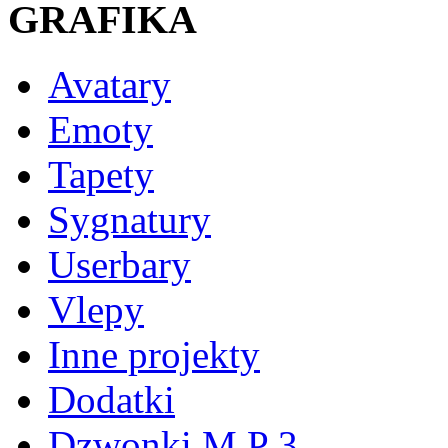
GRAFIKA
Avatary
Emoty
Tapety
Sygnatury
Userbary
Vlepy
Inne projekty
Dodatki
Dzwonki M P 3