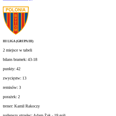
III LIGA (GRUPA III)
2 miejsce w tabeli
bilans bramek: 43-18
punkty: 42
zwycięstw: 13
remisów: 3
porażek: 2
trener: Kamil Rakoczy
najlepszy strzelec: Adam Żak - 19 goli