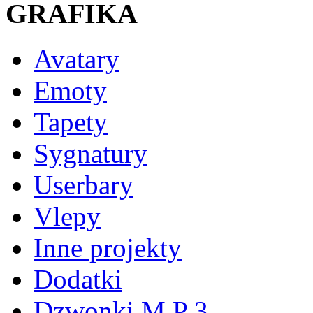
GRAFIKA
Avatary
Emoty
Tapety
Sygnatury
Userbary
Vlepy
Inne projekty
Dodatki
Dzwonki M P 3