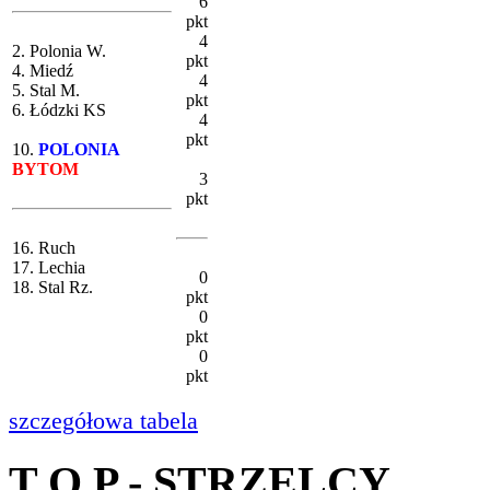
6
pkt
4
2. Polonia W.
pkt
4. Miedź
4
5. Stal M.
pkt
6. Łódzki KS
4
pkt
10.
POLONIA
BYTOM
3
pkt
16. Ruch
17. Lechia
0
18. Stal Rz.
pkt
0
pkt
0
pkt
szczegółowa tabela
T O P - STRZELCY