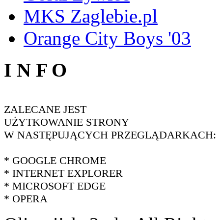
MKS Zaglebie.pl
Orange City Boys '03
I N F O
ZALECANE JEST
UŻYTKOWANIE STRONY
W NASTĘPUJĄCYCH PRZEGLĄDARKACH:
* GOOGLE CHROME
* INTERNET EXPLORER
* MICROSOFT EDGE
* OPERA