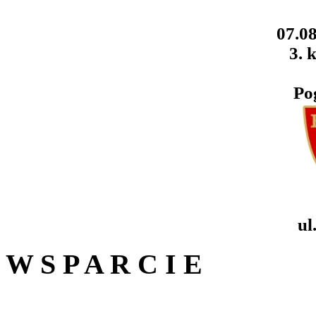
07.08
3. k
Po
ul
W S P A R C I E