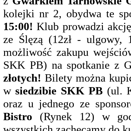
z
Gwarkiem Tarnowskie 
kolejki nr 2, obydwa te sp
15:00!
Klub prowadzi akcję 
ze Ślęzą (12zł - ulgowy, 
możliwość zakupu wejściów
SKK PB) na spotkanie z 
złotych!
Bilety można kupić
w
siedzibie SKK PB
(ul. 
oraz u jednego ze sponso
Bistro
(Rynek 12) w godz.
wszystkich zachęcamy do k