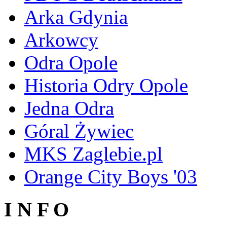
Arka Gdynia
Arkowcy
Odra Opole
Historia Odry Opole
Jedna Odra
Góral Żywiec
MKS Zaglebie.pl
Orange City Boys '03
I N F O