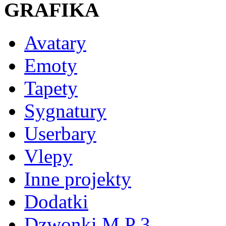
GRAFIKA
Avatary
Emoty
Tapety
Sygnatury
Userbary
Vlepy
Inne projekty
Dodatki
Dzwonki M P 3