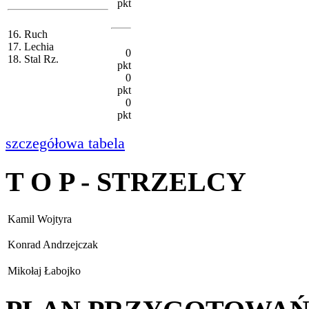
pkt
16. Ruch
17. Lechia
0
18. Stal Rz.
pkt
0
pkt
0
pkt
szczegółowa tabela
T O P - STRZELCY
Kamil Wojtyra
Konrad Andrzejczak
Mikołaj Łabojko