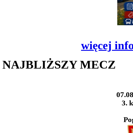
więcej inf
NAJBLIŻSZY MECZ
07.08
3. k
Po