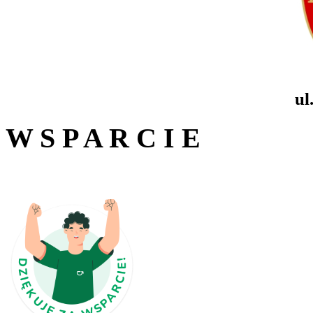
ul
W S P A R C I E