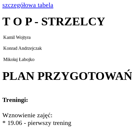
szczegółowa tabela
T O P - STRZELCY
Kamil Wojtyra
Konrad Andrzejczak
Mikołaj Łabojko
PLAN PRZYGOTOWA
Treningi:
Wznowienie zajęć:
* 19.06 - pierwszy trening