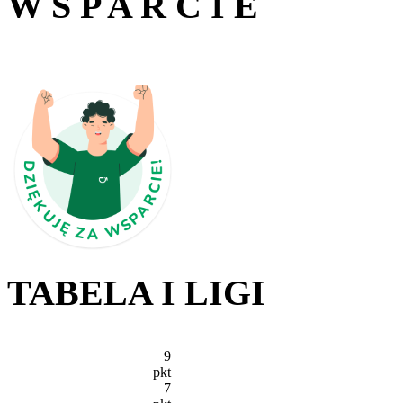
W S P A R C I E
TABELA I LIGI
9
pkt
7