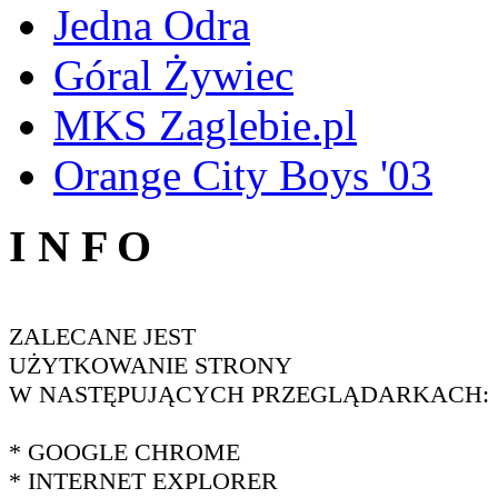
Jedna Odra
Góral Żywiec
MKS Zaglebie.pl
Orange City Boys '03
I N F O
ZALECANE JEST
UŻYTKOWANIE STRONY
W NASTĘPUJĄCYCH PRZEGLĄDARKACH:
* GOOGLE CHROME
* INTERNET EXPLORER