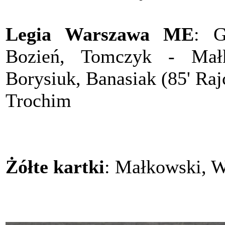
Legia Warszawa ME
: G
Bozień, Tomczyk - Małk
Borysiuk, Banasiak (85' Raj
Trochim
Żółte kartki
: Małkowski, 