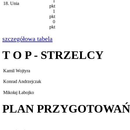
1
18. Unia
pkt
1
pkt
0
pkt
szczegółowa tabela
T O P - STRZELCY
Kamil Wojtyra
Konrad Andrzejczak
Mikołaj Łabojko
PLAN PRZYGOTOWA