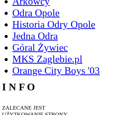
Arkowcy
Odra Opole
Historia Odry Opole
Jedna Odra
Góral Żywiec
MKS Zaglebie.pl
Orange City Boys '03
I N F O
ZALECANE JEST
UŻYTKOWANIE STRONY