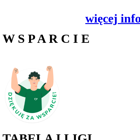
więcej inf
W S P A R C I E
TABELA I LIGI