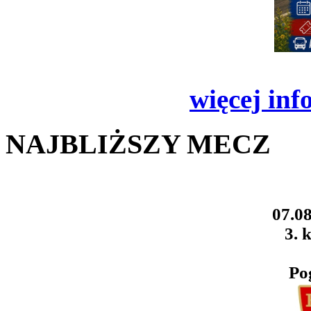
więcej inf
NAJBLIŻSZY MECZ
07.08
3. k
Po