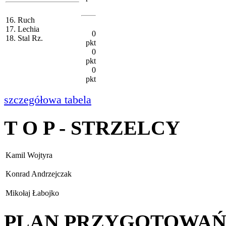
16. Ruch
17. Lechia
0
18. Stal Rz.
pkt
0
pkt
0
pkt
szczegółowa tabela
T O P - STRZELCY
Kamil Wojtyra
Konrad Andrzejczak
Mikołaj Łabojko
PLAN PRZYGOTOWA