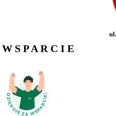
ul
W S P A R C I E