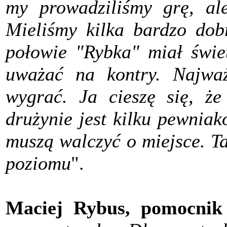
my prowadziliśmy grę, al
Mieliśmy kilka bardzo dobr
połowie "Rybka" miał świet
uważać na kontry. Najważ
wygrać. Ja cieszę się, ż
drużynie jest kilku pewniakó
muszą walczyć o miejsce. T
poziomu
".
Maciej Rybus, pomocnik