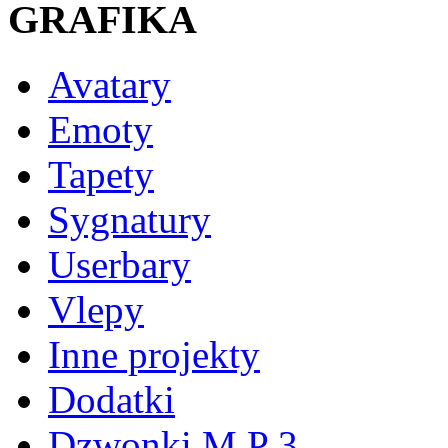
GRAFIKA
Avatary
Emoty
Tapety
Sygnatury
Userbary
Vlepy
Inne projekty
Dodatki
Dzwonki M P 3