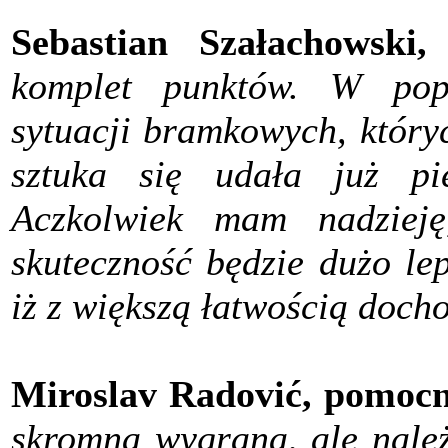
Sebastian Szałachowski,
komplet punktów. W pop
sytuacji bramkowych, któryc
sztuka się udała już pi
Aczkolwiek mam nadzieję
skuteczność będzie dużo lep
iż z większą łatwością docho
Miroslav Radović, pomocn
skromna wygrana, ale należ