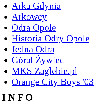
Arka Gdynia
Arkowcy
Odra Opole
Historia Odry Opole
Jedna Odra
Góral Żywiec
MKS Zaglebie.pl
Orange City Boys '03
I N F O