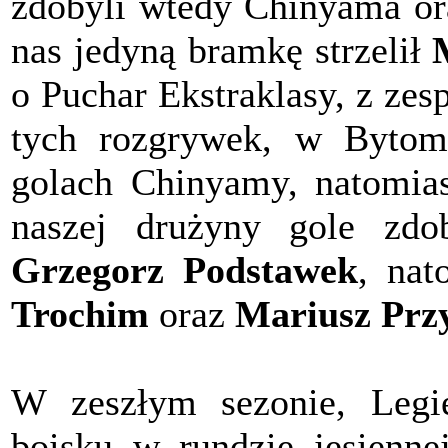
zdobyli wtedy Chinyama o
nas jedyną bramkę strzelił
o Puchar Ekstraklasy, z zes
tych rozgrywek, w Bytom
golach Chinyamy, natomia
naszej drużyny gole zd
Grzegorz Podstawek
, nat
Trochim
oraz
Mariusz Prz
W zeszłym sezonie, Leg
boisku w rundzie jesiennej