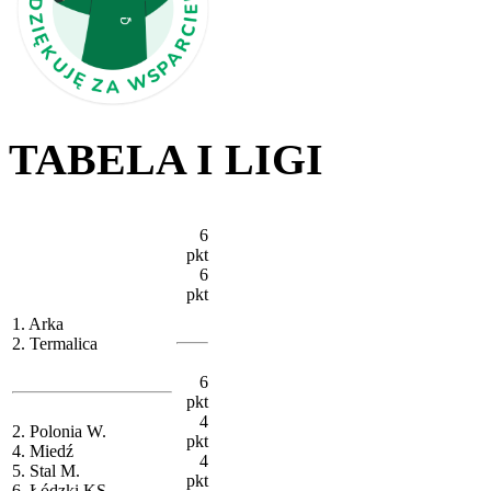
TABELA I LIGI
6
pkt
6
pkt
1. Arka
2. Termalica
6
pkt
4
2. Polonia W.
pkt
4. Miedź
4
5. Stal M.
pkt
6. Łódzki KS