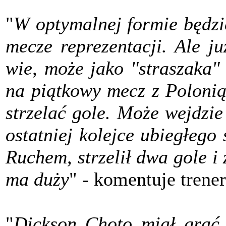
"
W optymalnej formie będzi
mecze reprezentacji. Ale j
wie, może jako "straszaka
na piątkowy mecz z Poloni
strzelać gole. Może wejdzi
ostatniej kolejce ubiegłego
Ruchem, strzelił dwa gole i 
ma duży
" - komentuje trene
"
Dickson Choto miał grać