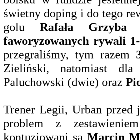
świetny doping i do tego r
golu
Rafała Grzyba
z
faworyzowanych rywali 1-
przegraliśmy, tym razem
Zieliński, natomiast dla
Paluchowski (dwie) oraz
Pi
Trener Legii, Urban przed 
problem z zestawienie
kontuzjowani są
Marcin Mi