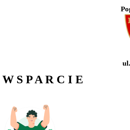
Po
ul
W S P A R C I E