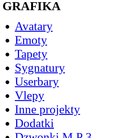
GRAFIKA
Avatary
Emoty
Tapety
Sygnatury
Userbary
Vlepy
Inne projekty
Dodatki
Dzwonki M P 3