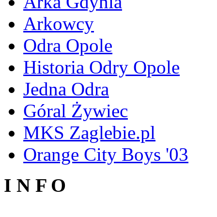
Arka Gdynia
Arkowcy
Odra Opole
Historia Odry Opole
Jedna Odra
Góral Żywiec
MKS Zaglebie.pl
Orange City Boys '03
I N F O