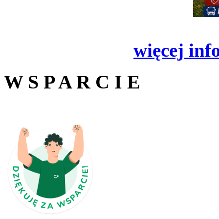
więcej inf
W S P A R C I E