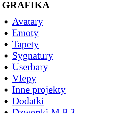
GRAFIKA
Avatary
Emoty
Tapety
Sygnatury
Userbary
Vlepy
Inne projekty
Dodatki
Dzwonki M P 3