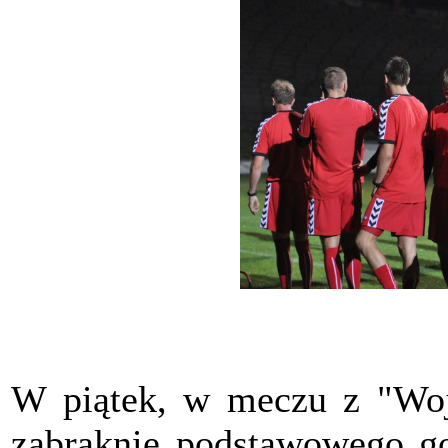
W piątek, w meczu z "Woj
zabraknie podstawowego go