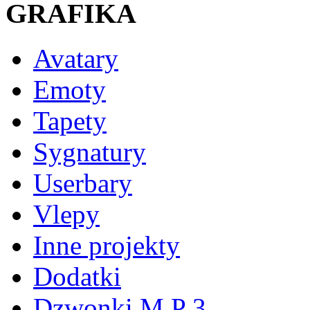
GRAFIKA
Avatary
Emoty
Tapety
Sygnatury
Userbary
Vlepy
Inne projekty
Dodatki
Dzwonki M P 3