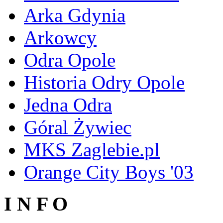
Arka Gdynia
Arkowcy
Odra Opole
Historia Odry Opole
Jedna Odra
Góral Żywiec
MKS Zaglebie.pl
Orange City Boys '03
I N F O