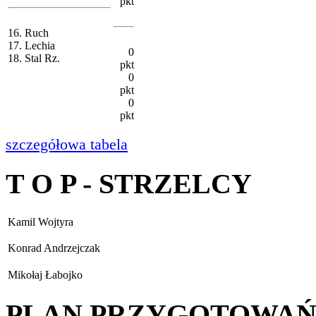
pkt
16. Ruch
17. Lechia
0
18. Stal Rz.
pkt
0
pkt
0
pkt
szczegółowa tabela
T O P - STRZELCY
Kamil Wojtyra
Konrad Andrzejczak
Mikołaj Łabojko
PLAN PRZYGOTOWA