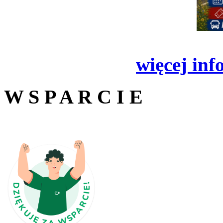
więcej inf
W S P A R C I E