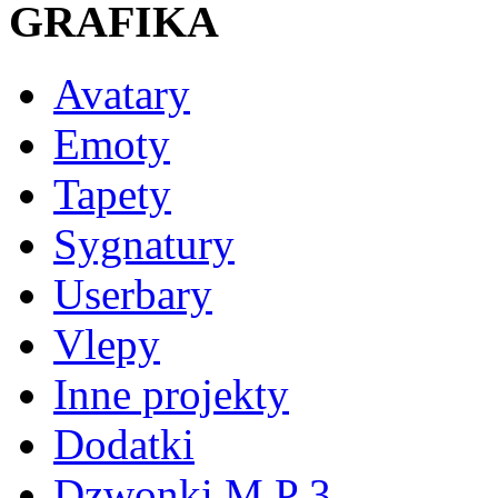
GRAFIKA
Avatary
Emoty
Tapety
Sygnatury
Userbary
Vlepy
Inne projekty
Dodatki
Dzwonki M P 3