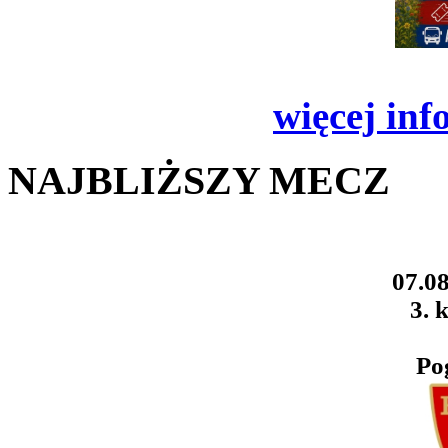
więcej inf
NAJBLIŻSZY MECZ
07.08
3. k
Po