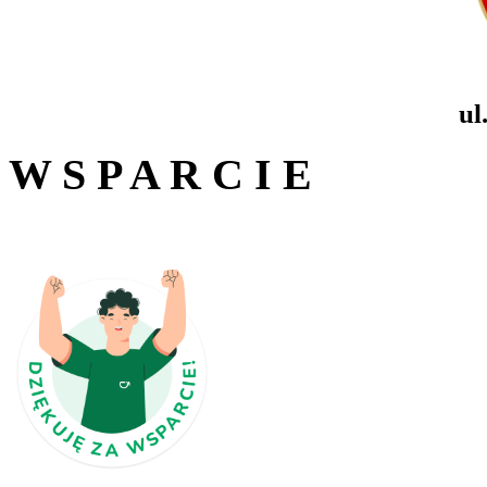
ul
W S P A R C I E