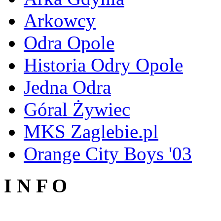
Arkowcy
Odra Opole
Historia Odry Opole
Jedna Odra
Góral Żywiec
MKS Zaglebie.pl
Orange City Boys '03
I N F O