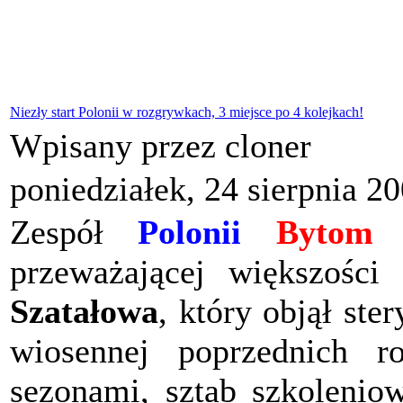
Niezły start Polonii w rozgrywkach, 3 miejsce po 4 kolejkach!
Wpisany przez cloner
poniedziałek, 24 sierpnia 2
Zespół
Polonii
Bytom
w
przeważającej większości
Szatałowa
, który objął st
wiosennej poprzednich 
sezonami, sztab szkolenio