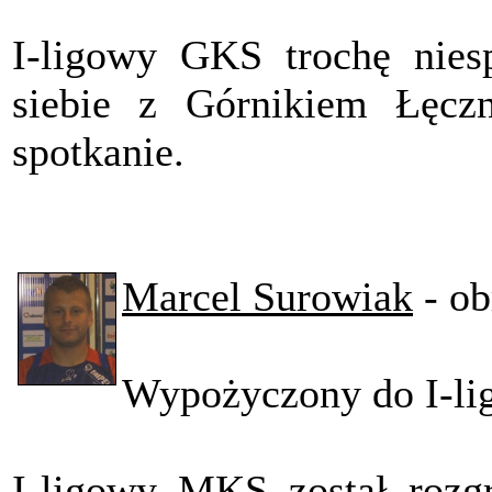
I-ligowy GKS trochę nies
siebie z Górnikiem Łęczn
spotkanie.
Marcel Surowiak
- ob
Wypożyczony do I-l
I-ligowy MKS został roz