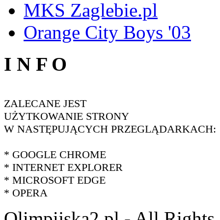
MKS Zaglebie.pl
Orange City Boys '03
I N F O
ZALECANE JEST
UŻYTKOWANIE STRONY
W NASTĘPUJĄCYCH PRZEGLĄDARKACH:
* GOOGLE CHROME
* INTERNET EXPLORER
* MICROSOFT EDGE
* OPERA
Olimpijska2.pl - All Right