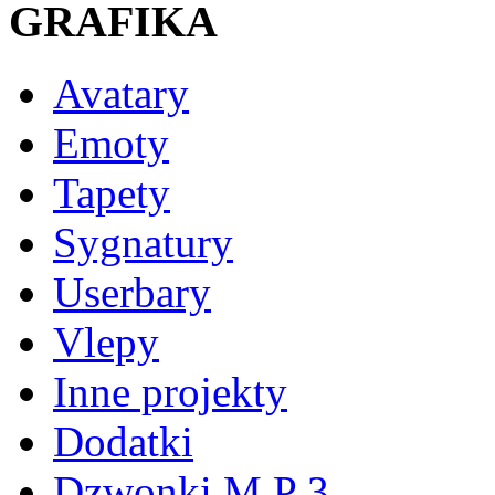
GRAFIKA
Avatary
Emoty
Tapety
Sygnatury
Userbary
Vlepy
Inne projekty
Dodatki
Dzwonki M P 3