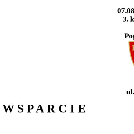
07.08
3. k
Po
ul
W S P A R C I E