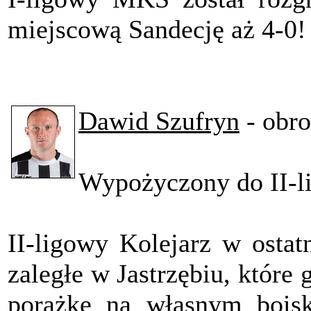
miejscową Sandecję aż 4-0!
Dawid Szufryn
- obr
Wypożyczony do II-l
II-ligowy Kolejarz w ostat
zaległe w Jastrzębiu, które 
porażkę na własnym bois