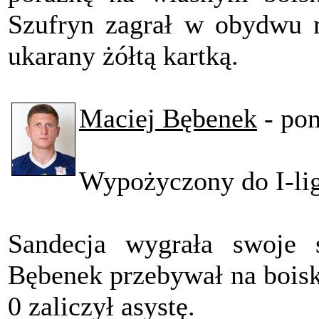
Szufryn zagrał w obydwu 
ukarany żółtą kartką.
Maciej Bębenek
- po
Wypożyczony do I-li
Sandecja wygrała swoje 
Bębenek przebywał na boisk
0 zaliczył asystę.