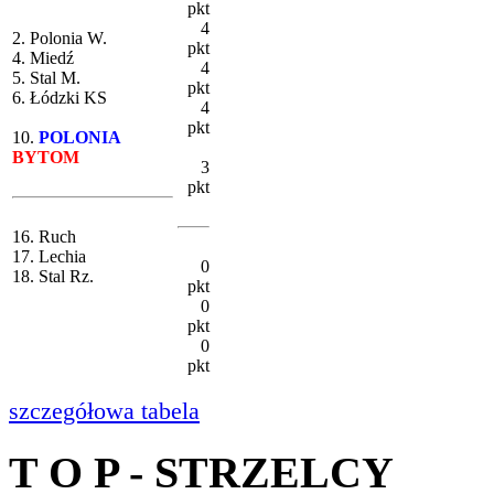
pkt
4
2. Polonia W.
pkt
4. Miedź
4
5. Stal M.
pkt
6. Łódzki KS
4
pkt
10.
POLONIA
BYTOM
3
pkt
16. Ruch
17. Lechia
0
18. Stal Rz.
pkt
0
pkt
0
pkt
szczegółowa tabela
T O P - STRZELCY