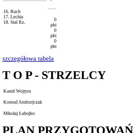
16. Ruch
17. Lechia
0
18. Stal Rz.
pkt
0
pkt
0
pkt
szczegółowa tabela
T O P - STRZELCY
Kamil Wojtyra
Konrad Andrzejczak
Mikołaj Łabojko
PLAN PRZYGOTOWA