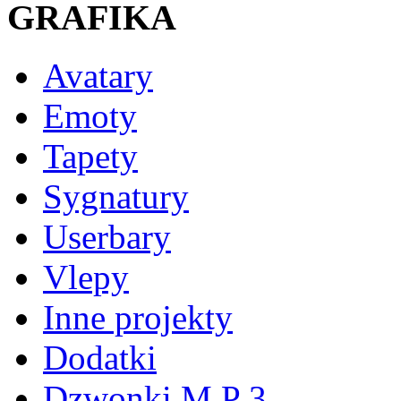
GRAFIKA
Avatary
Emoty
Tapety
Sygnatury
Userbary
Vlepy
Inne projekty
Dodatki
Dzwonki M P 3