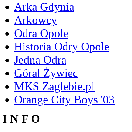
Arka Gdynia
Arkowcy
Odra Opole
Historia Odry Opole
Jedna Odra
Góral Żywiec
MKS Zaglebie.pl
Orange City Boys '03
I N F O