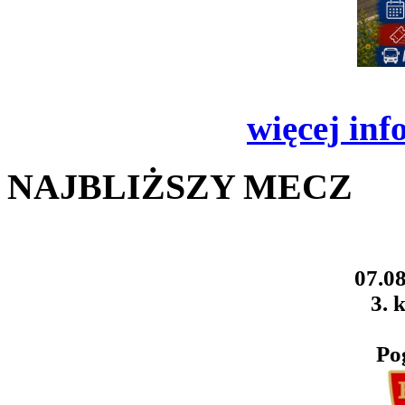
więcej inf
NAJBLIŻSZY MECZ
07.08
3. k
Po