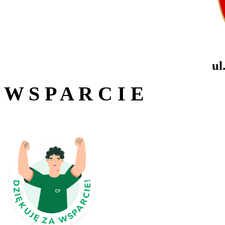
ul
W S P A R C I E