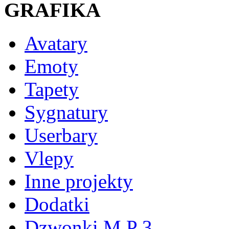
GRAFIKA
Avatary
Emoty
Tapety
Sygnatury
Userbary
Vlepy
Inne projekty
Dodatki
Dzwonki M P 3