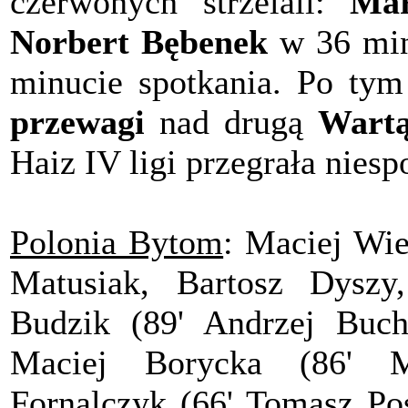
czerwonych strzelali:
Mar
Norbert Bębenek
w 36 min
minucie spotkania. Po ty
przewagi
nad drugą
Wartą
Haiz IV ligi przegrała nies
Polonia Bytom
: Maciej Wie
Matusiak, Bartosz Dyszy
Budzik (89' Andrzej Buch
Maciej Borycka (86' M
Fornalczyk (66' Tomasz Po