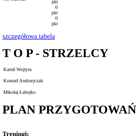
pkt
0
pkt
0
pkt
szczegółowa tabela
T O P - STRZELCY
Kamil Wojtyra
Konrad Andrzejczak
Mikołaj Łabojko
PLAN PRZYGOTOWA
Treningi: