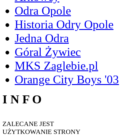
Odra Opole
Historia Odry Opole
Jedna Odra
Góral Żywiec
MKS Zaglebie.pl
Orange City Boys '03
I N F O
ZALECANE JEST
UŻYTKOWANIE STRONY