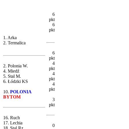
6
pkt
6
pkt
1. Arka
2. Termalica
6
pkt
4
2. Polonia W.
pkt
4. Miedź
4
5. Stal M.
pkt
6. Łódzki KS
4
pkt
10.
POLONIA
BYTOM
3
pkt
16. Ruch
17. Lechia
0
18. Stal Rz.