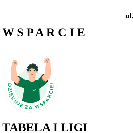
ul
W S P A R C I E
TABELA I LIGI