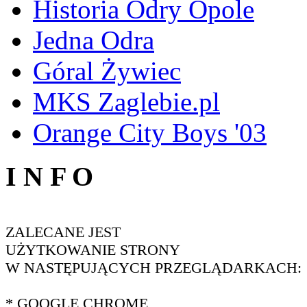
Historia Odry Opole
Jedna Odra
Góral Żywiec
MKS Zaglebie.pl
Orange City Boys '03
I N F O
ZALECANE JEST
UŻYTKOWANIE STRONY
W NASTĘPUJĄCYCH PRZEGLĄDARKACH:
* GOOGLE CHROME