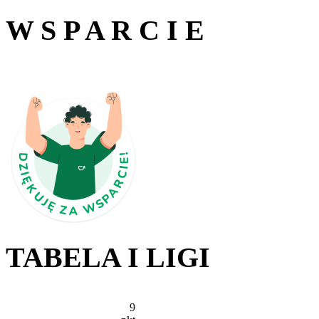
W S P A R C I E
TABELA I LIGI
9