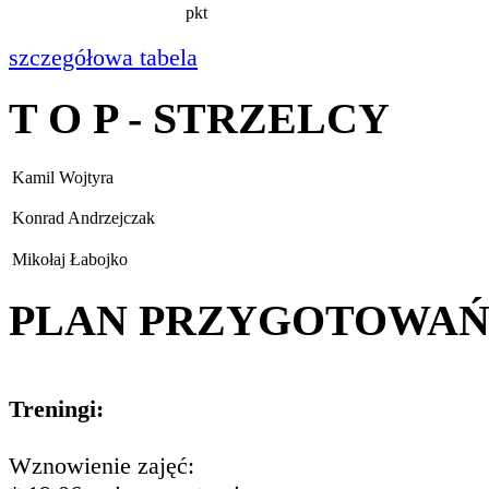
pkt
szczegółowa tabela
T O P - STRZELCY
Kamil Wojtyra
Konrad Andrzejczak
Mikołaj Łabojko
PLAN PRZYGOTOWA
Treningi:
Wznowienie zajęć: