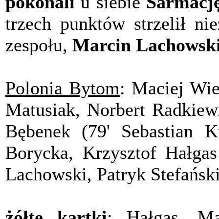
pokonali
u siebie
Sarmację
trzech punktów strzelił n
zespołu,
Marcin Lachowsk
Polonia Bytom
: Maciej Wie
Matusiak, Norbert Radkiewi
Bębenek (79' Sebastian K
Borycka, Krzysztof Hałgas
Lachowski, Patryk Stefańsk
żółte kartki
: Hałgas, Ma