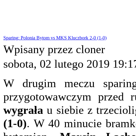
Sparing: Polonia Bytom vs MKS Kluczbork 2-0 (1-0)
Wpisany przez cloner
sobota, 02 lutego 2019 19:1
W drugim meczu sparin
przygotowawczym przed 
wygrała
u siebie z trzeci
(1-0)
. W 40 minucie bramkę 