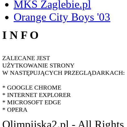
MKS Zaglebie.pl
Orange City Boys '03
I N F O
ZALECANE JEST
UŻYTKOWANIE STRONY
W NASTĘPUJĄCYCH PRZEGLĄDARKACH:
* GOOGLE CHROME
* INTERNET EXPLORER
* MICROSOFT EDGE
* OPERA
Olimpijska2.pl - All Right