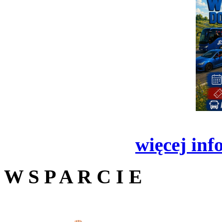
więcej inf
W S P A R C I E