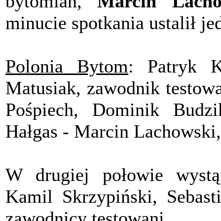
bytomian,
Marcin Lacho
minucie spotkania ustalił j
Polonia Bytom
: Patryk 
Matusiak, zawodnik testow
Pośpiech, Dominik Budzi
Hałgas - Marcin Lachowski,
W drugiej połowie wystąp
Kamil Skrzypiński, Sebast
zawodnicy testowani