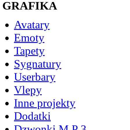
GRAFIKA
Avatary
Emoty
Tapety
Sygnatury
Userbary
Vlepy
Inne projekty
Dodatki
Dzwonki M P 3