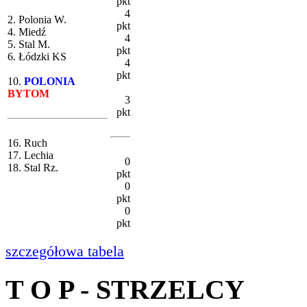
pkt
4
2. Polonia W.
pkt
4. Miedź
4
5. Stal M.
pkt
6. Łódzki KS
4
pkt
10.
POLONIA
BYTOM
3
pkt
16. Ruch
17. Lechia
0
18. Stal Rz.
pkt
0
pkt
0
pkt
szczegółowa tabela
T O P - STRZELCY