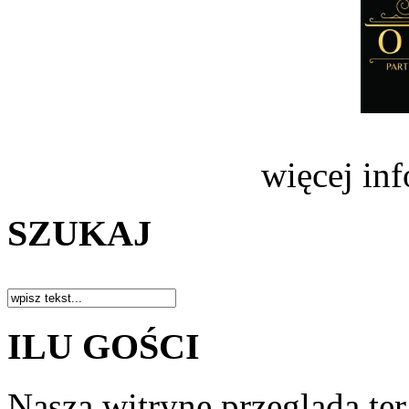
więcej in
SZUKAJ
ILU GOŚCI
Naszą witrynę przegląda te