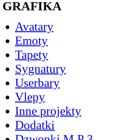
GRAFIKA
Avatary
Emoty
Tapety
Sygnatury
Userbary
Vlepy
Inne projekty
Dodatki
Dzwonki M P 3