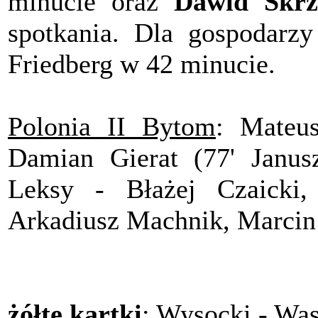
minucie oraz
Dawid Skrz
spotkania. Dla gospodarzy 
Friedberg w 42 minucie.
Polonia II Bytom
: Mateus
Damian Gierat (77' Janus
Leksy - Błażej Czaicki,
Arkadiusz Machnik, Marcin
żółte kartki
: Wysocki - Wa