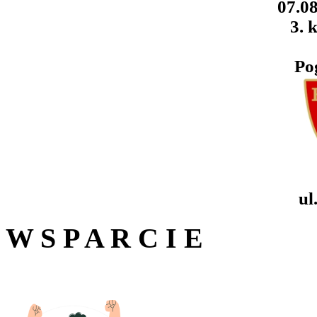
07.08
3. k
Po
ul
W S P A R C I E