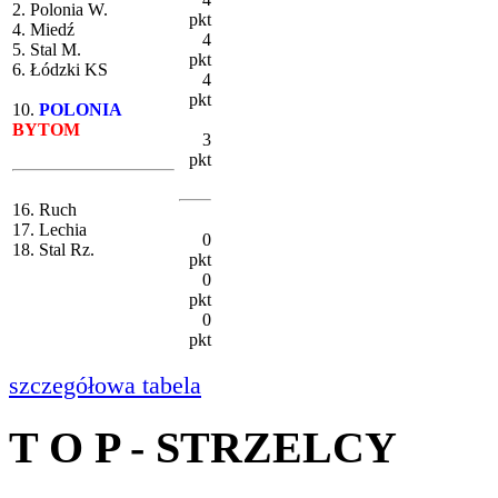
2. Polonia W.
pkt
4. Miedź
4
5. Stal M.
pkt
6. Łódzki KS
4
pkt
10.
POLONIA
BYTOM
3
pkt
16. Ruch
17. Lechia
0
18. Stal Rz.
pkt
0
pkt
0
pkt
szczegółowa tabela
T O P - STRZELCY