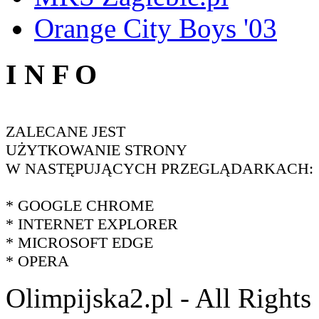
Orange City Boys '03
I N F O
ZALECANE JEST
UŻYTKOWANIE STRONY
W NASTĘPUJĄCYCH PRZEGLĄDARKACH:
* GOOGLE CHROME
* INTERNET EXPLORER
* MICROSOFT EDGE
* OPERA
Olimpijska2.pl - All Right