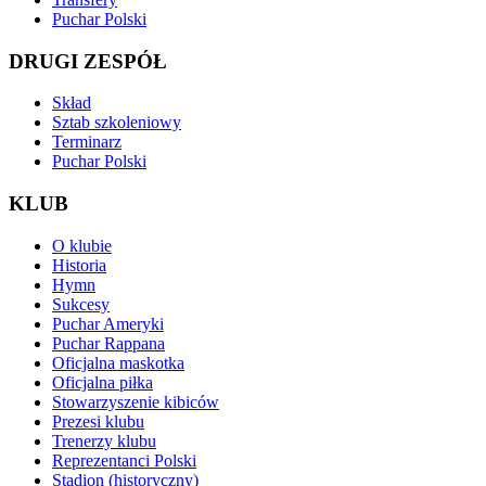
Puchar Polski
DRUGI ZESPÓŁ
Skład
Sztab szkoleniowy
Terminarz
Puchar Polski
KLUB
O klubie
Historia
Hymn
Sukcesy
Puchar Ameryki
Puchar Rappana
Oficjalna maskotka
Oficjalna piłka
Stowarzyszenie kibiców
Prezesi klubu
Trenerzy klubu
Reprezentanci Polski
Stadion (historyczny)