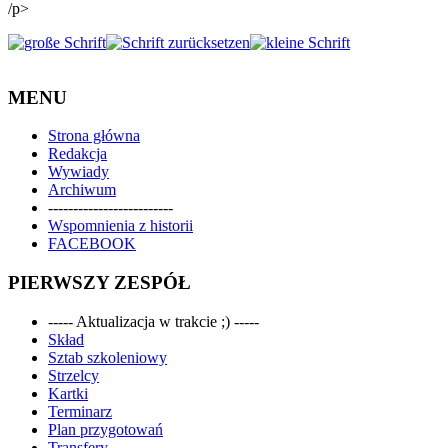
/p>
MENU
Strona główna
Redakcja
Wywiady
Archiwum
-------------------------
Wspomnienia z historii
FACEBOOK
PIERWSZY ZESPÓŁ
----- Aktualizacja w trakcie ;) -----
Skład
Sztab szkoleniowy
Strzelcy
Kartki
Terminarz
Plan przygotowań
Transfery