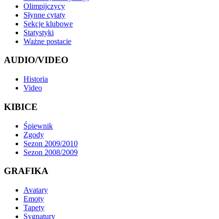
Olimpijczycy
Słynne cytaty
Sekcje klubowe
Statystyki
Ważne postacie
AUDIO/VIDEO
Historia
Video
KIBICE
Śpiewnik
Zgody
Sezon 2009/2010
Sezon 2008/2009
GRAFIKA
Avatary
Emoty
Tapety
Sygnatury