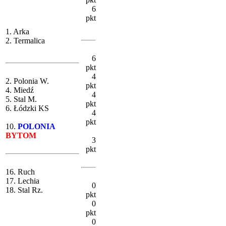
6
pkt
1. Arka
2. Termalica
6
pkt
4
2. Polonia W.
pkt
4. Miedź
4
5. Stal M.
pkt
6. Łódzki KS
4
pkt
10.
POLONIA
BYTOM
3
pkt
16. Ruch
17. Lechia
0
18. Stal Rz.
pkt
0
pkt
0