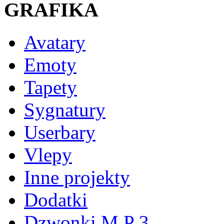
GRAFIKA
Avatary
Emoty
Tapety
Sygnatury
Userbary
Vlepy
Inne projekty
Dodatki
Dzwonki M P 3