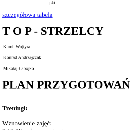
pkt
szczegółowa tabela
T O P - STRZELCY
Kamil Wojtyra
Konrad Andrzejczak
Mikołaj Łabojko
PLAN PRZYGOTOWA
Treningi:
Wznowienie zajęć: