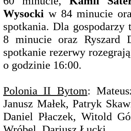
60 minucie,
Kamil Sate
Wysocki
w 84 minucie or
spotkania. Dla gospodarzy t
8 minucie oraz Ryszard 
spotkanie rezerwy rozegrają
o godzinie 16:00.
Polonia II Bytom
: Mateus
Janusz Małek, Patryk Skawi
Daniel Płaczek, Witold Gó
Wróbel, Dariusz Łucki