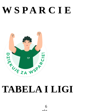
W S P A R C I E
TABELA I LIGI
6
pkt