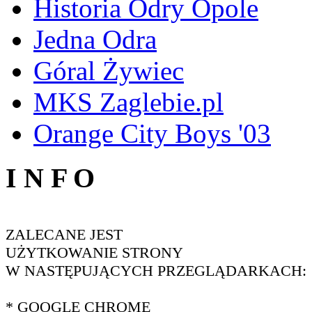
Historia Odry Opole
Jedna Odra
Góral Żywiec
MKS Zaglebie.pl
Orange City Boys '03
I N F O
ZALECANE JEST
UŻYTKOWANIE STRONY
W NASTĘPUJĄCYCH PRZEGLĄDARKACH:
* GOOGLE CHROME