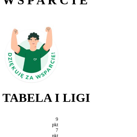
W S P A R C I E
TABELA I LIGI
9
pkt
7
pkt