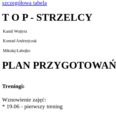
szczegółowa tabela
T O P - STRZELCY
Kamil Wojtyra
Konrad Andrzejczak
Mikołaj Łabojko
PLAN PRZYGOTOWA
Treningi:
Wznowienie zajęć:
* 19.06 - pierwszy trening