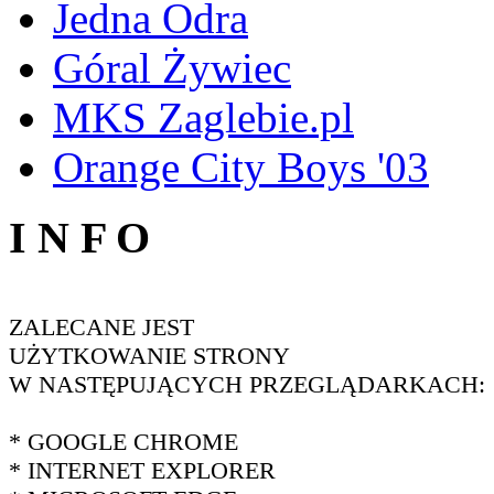
Jedna Odra
Góral Żywiec
MKS Zaglebie.pl
Orange City Boys '03
I N F O
ZALECANE JEST
UŻYTKOWANIE STRONY
W NASTĘPUJĄCYCH PRZEGLĄDARKACH:
* GOOGLE CHROME
* INTERNET EXPLORER