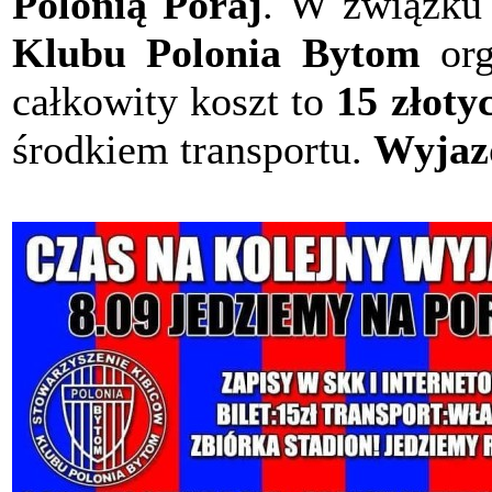
Polonią Poraj
. W związku
Klubu Polonia Bytom
org
całkowity koszt to
15 złoty
środkiem transportu.
Wyjazd