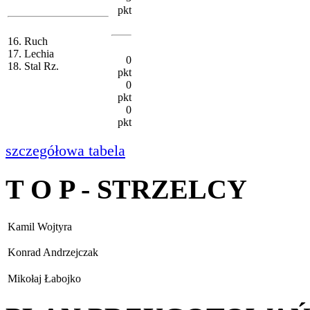
pkt
16. Ruch
17. Lechia
0
18. Stal Rz.
pkt
0
pkt
0
pkt
szczegółowa tabela
T O P - STRZELCY
Kamil Wojtyra
Konrad Andrzejczak
Mikołaj Łabojko