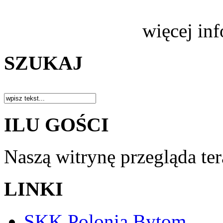
więcej in
SZUKAJ
ILU GOŚCI
Naszą witrynę przegląda te
LINKI
SKK Polonia Bytom