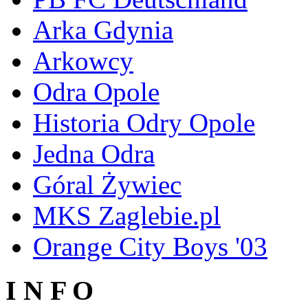
Arka Gdynia
Arkowcy
Odra Opole
Historia Odry Opole
Jedna Odra
Góral Żywiec
MKS Zaglebie.pl
Orange City Boys '03
I N F O