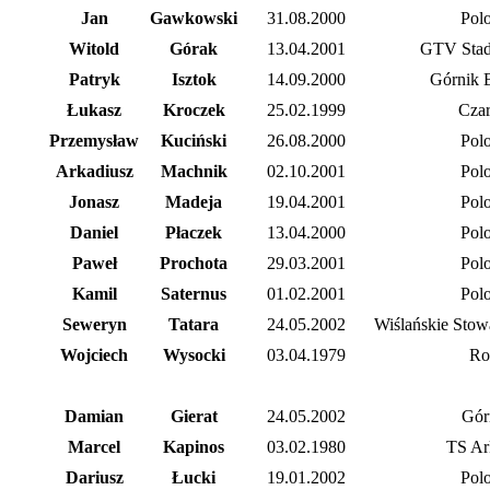
Jan
Gawkowski
31.08.2000
Polo
Witold
Górak
13.04.2001
GTV Stad
Patryk
Isztok
14.09.2000
Górnik 
Łukasz
Kroczek
25.02.1999
Czar
Przemysław
Kuciński
26.08.2000
Polo
Arkadiusz
Machnik
02.10.2001
Polo
Jonasz
Madeja
19.04.2001
Polo
Daniel
Płaczek
13.04.2000
Polo
Paweł
Prochota
29.03.2001
Polo
Kamil
Saternus
01.02.2001
Polo
Seweryn
Tatara
24.05.2002
Wiślańskie Stow
Wojciech
Wysocki
03.04.1979
Ro
Damian
Gierat
24.05.2002
Górn
Marcel
Kapinos
03.02.1980
TS Ar
Dariusz
Łucki
19.01.2002
Polo