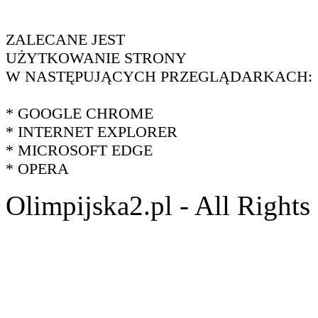
ZALECANE JEST
UŻYTKOWANIE STRONY
W NASTĘPUJĄCYCH PRZEGLĄDARKACH:
* GOOGLE CHROME
* INTERNET EXPLORER
* MICROSOFT EDGE
* OPERA
Olimpijska2.pl - All Right