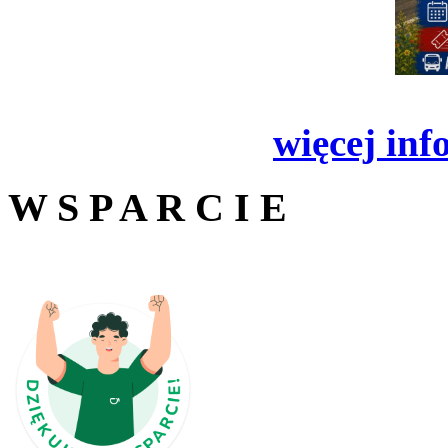
więcej inf
W S P A R C I E