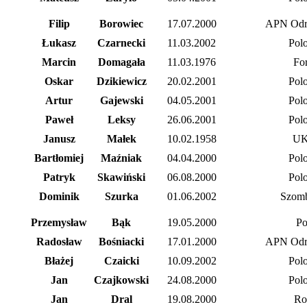
Filip
Borowiec
17.07.2000
APN Odra
Łukasz
Czarnecki
11.03.2002
Polo
Marcin
Domagała
11.03.1976
Fo
Oskar
Dzikiewicz
20.02.2001
Polo
Artur
Gajewski
04.05.2001
Polo
Paweł
Leksy
26.06.2001
Polo
Janusz
Małek
10.02.1958
UK
Bartłomiej
Maźniak
04.04.2000
Polo
Patryk
Skawiński
06.08.2000
Polo
Dominik
Szurka
01.06.2002
Szomb
Przemysław
Bąk
19.05.2000
Po
Radosław
Bośniacki
17.01.2000
APN Odra
Błażej
Czaicki
10.09.2002
Polo
Jan
Czajkowski
24.08.2000
Polo
Jan
Dral
19.08.2000
Ro