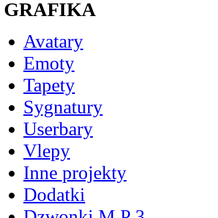
GRAFIKA
Avatary
Emoty
Tapety
Sygnatury
Userbary
Vlepy
Inne projekty
Dodatki
Dzwonki M P 3