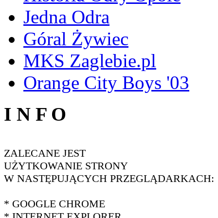
Jedna Odra
Góral Żywiec
MKS Zaglebie.pl
Orange City Boys '03
I N F O
ZALECANE JEST
UŻYTKOWANIE STRONY
W NASTĘPUJĄCYCH PRZEGLĄDARKACH:
* GOOGLE CHROME
* INTERNET EXPLORER