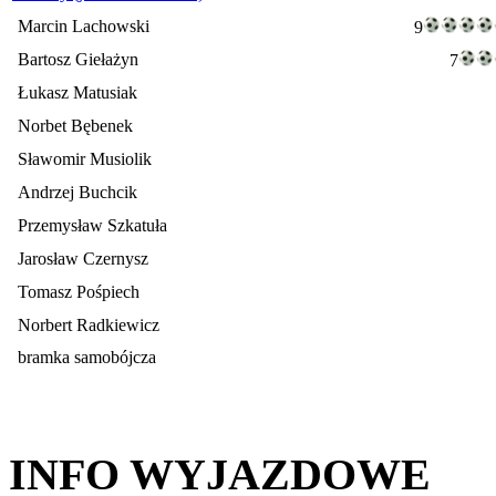
Marcin Lachowski
9
Bartosz Giełażyn
7
Łukasz Matusiak
Norbet Bębenek
Sławomir Musiolik
Andrzej Buchcik
Przemysław Szkatuła
Jarosław Czernysz
Tomasz Pośpiech
Norbert Radkiewicz
bramka samobójcza
INFO WYJAZDOWE