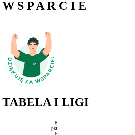
W S P A R C I E
TABELA I LIGI
6
pkt
6