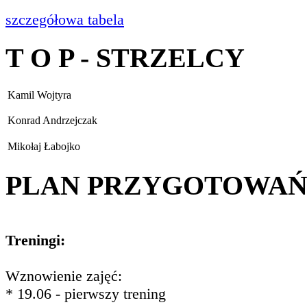
szczegółowa tabela
T O P - STRZELCY
Kamil Wojtyra
Konrad Andrzejczak
Mikołaj Łabojko
PLAN PRZYGOTOWA
Treningi:
Wznowienie zajęć:
* 19.06 - pierwszy trening