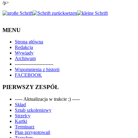
/p>
MENU
Strona główna
Redakcja
Wywiady
Archiwum
-------------------------
Wspomnienia z historii
FACEBOOK
PIERWSZY ZESPÓŁ
----- Aktualizacja w trakcie ;) -----
Skład
Sztab szkoleniowy
Strzelcy
Kartki
Terminarz
Plan przygotowań
Transfery