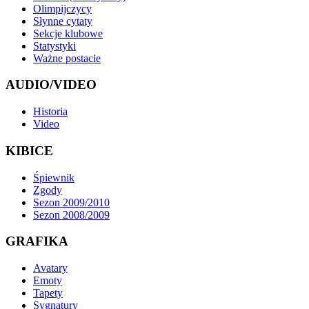
Olimpijczycy
Słynne cytaty
Sekcje klubowe
Statystyki
Ważne postacie
AUDIO/VIDEO
Historia
Video
KIBICE
Śpiewnik
Zgody
Sezon 2009/2010
Sezon 2008/2009
GRAFIKA
Avatary
Emoty
Tapety
Sygnatury