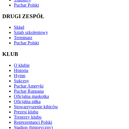
Puchar Polski
DRUGI ZESPÓŁ
Skład
Sztab szkoleniowy
Terminarz
Puchar Polski
KLUB
O klubie
Historia
Hymn
Sukcesy
Puchar Ameryki
Puchar Rappana
Oficjalna maskotka
Oficjalna piłka
Stowarzyszenie kibiców
Prezesi klubu
Trenerzy klubu
Reprezentanci Polski
Stadion (historyczny)