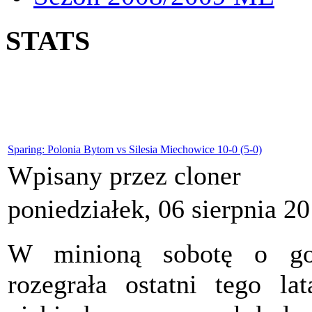
STATS
Sparing: Polonia Bytom vs Silesia Miechowice 10-0 (5-0)
Wpisany przez cloner
poniedziałek, 06 sierpnia 2
W minioną sobotę o go
rozegrała ostatni tego l