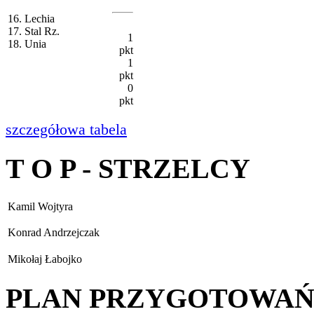
16. Lechia
17. Stal Rz.
1
18. Unia
pkt
1
pkt
0
pkt
szczegółowa tabela
T O P - STRZELCY
Kamil Wojtyra
Konrad Andrzejczak
Mikołaj Łabojko
PLAN PRZYGOTOWA