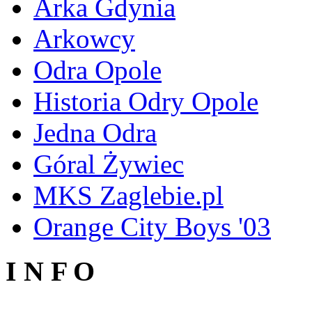
Arka Gdynia
Arkowcy
Odra Opole
Historia Odry Opole
Jedna Odra
Góral Żywiec
MKS Zaglebie.pl
Orange City Boys '03
I N F O