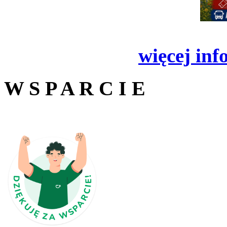
więcej inf
W S P A R C I E