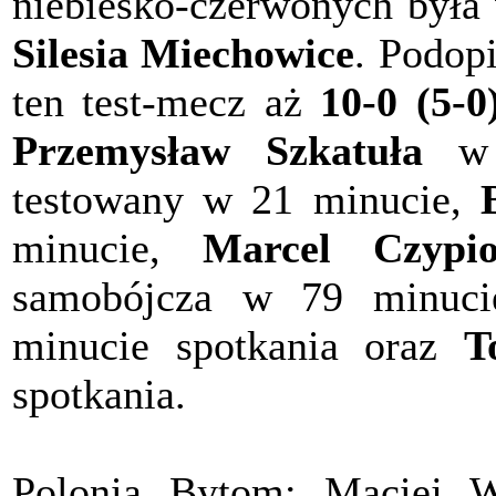
niebiesko-czerwonych była
Silesia Miechowice
. Podop
ten test-mecz aż
10-0 (5-0
Przemysław Szkatuła
w 1
testowany w 21 minucie,
minucie,
Marcel Czypi
samobójcza w 79 minuc
minucie spotkania oraz
T
spotkania.
Polonia Bytom
: Maciej W