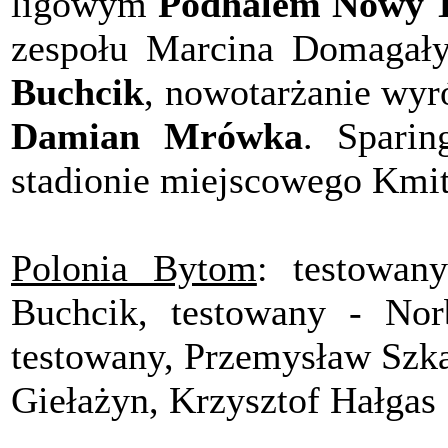
ligowym
Podhalem Nowy Ta
zespołu Marcina Domagały
Buchcik
, nowotarżanie wyró
Damian Mrówka
. Sparin
stadionie miejscowego Kmit
Polonia Bytom
: testowan
Buchcik, testowany - Nor
testowany, Przemysław Szka
Giełażyn, Krzysztof Hałgas