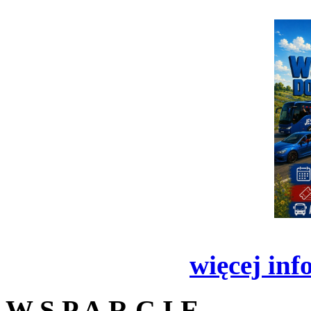
więcej inf
W S P A R C I E