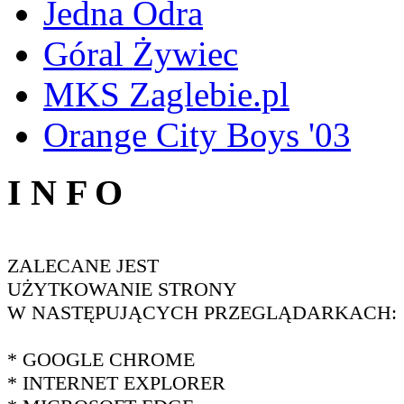
Jedna Odra
Góral Żywiec
MKS Zaglebie.pl
Orange City Boys '03
I N F O
ZALECANE JEST
UŻYTKOWANIE STRONY
W NASTĘPUJĄCYCH PRZEGLĄDARKACH:
* GOOGLE CHROME
* INTERNET EXPLORER