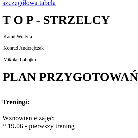
szczegółowa tabela
T O P - STRZELCY
Kamil Wojtyra
Konrad Andrzejczak
Mikołaj Łabojko
PLAN PRZYGOTOWA
Treningi:
Wznowienie zajęć:
* 19.06 - pierwszy trening