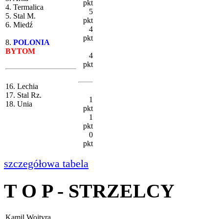
pkt
4. Termalica
5
5. Stal M.
pkt
6. Miedź
4
pkt
8.
POLONIA
BYTOM
4
pkt
16. Lechia
17. Stal Rz.
1
18. Unia
pkt
1
pkt
0
pkt
szczegółowa tabela
T O P - STRZELCY
Kamil Wojtyra