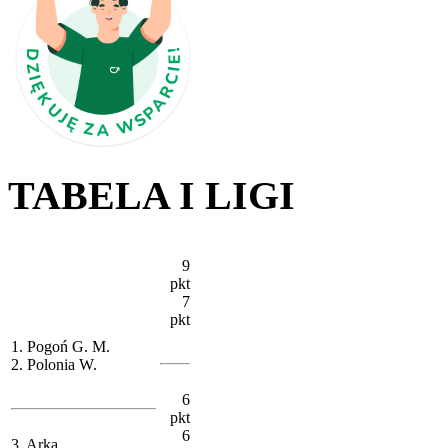
TABELA I LIGI
9
pkt
7
pkt
1. Pogoń G. M.
2. Polonia W.
6
pkt
6
3. Arka