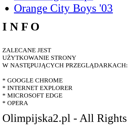
Orange City Boys '03
I N F O
ZALECANE JEST
UŻYTKOWANIE STRONY
W NASTĘPUJĄCYCH PRZEGLĄDARKACH:
* GOOGLE CHROME
* INTERNET EXPLORER
* MICROSOFT EDGE
* OPERA
Olimpijska2.pl - All Right