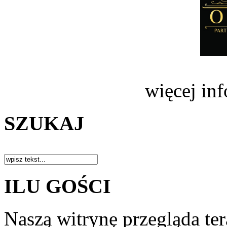
więcej in
SZUKAJ
ILU GOŚCI
Naszą witrynę przegląda te