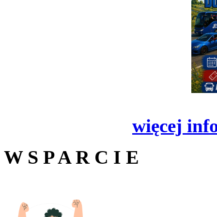
więcej inf
W S P A R C I E