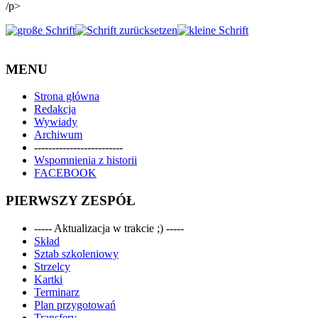
/p>
MENU
Strona główna
Redakcja
Wywiady
Archiwum
-------------------------
Wspomnienia z historii
FACEBOOK
PIERWSZY ZESPÓŁ
----- Aktualizacja w trakcie ;) -----
Skład
Sztab szkoleniowy
Strzelcy
Kartki
Terminarz
Plan przygotowań
Transfery