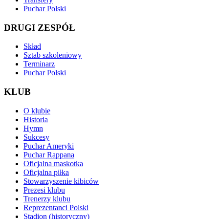
Puchar Polski
DRUGI ZESPÓŁ
Skład
Sztab szkoleniowy
Terminarz
Puchar Polski
KLUB
O klubie
Historia
Hymn
Sukcesy
Puchar Ameryki
Puchar Rappana
Oficjalna maskotka
Oficjalna piłka
Stowarzyszenie kibiców
Prezesi klubu
Trenerzy klubu
Reprezentanci Polski
Stadion (historyczny)