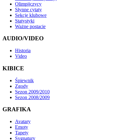
Olimpijczycy
Słynne cytaty
Sekcje klubowe
Statystyki
Ważne postacie
AUDIO/VIDEO
Historia
Video
KIBICE
Śpiewnik
Zgody
Sezon 2009/2010
Sezon 2008/2009
GRAFIKA
Avatary
Emoty
Tapety
Sygnatury