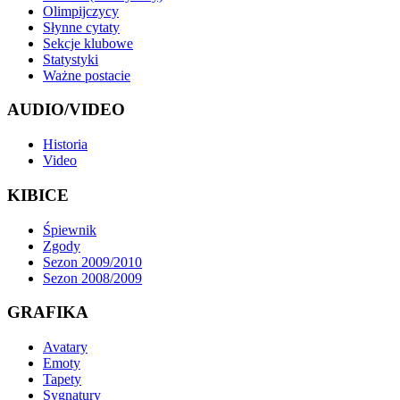
Olimpijczycy
Słynne cytaty
Sekcje klubowe
Statystyki
Ważne postacie
AUDIO/VIDEO
Historia
Video
KIBICE
Śpiewnik
Zgody
Sezon 2009/2010
Sezon 2008/2009
GRAFIKA
Avatary
Emoty
Tapety
Sygnatury