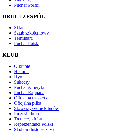
Puchar Polski
DRUGI ZESPÓŁ
Skład
Sztab szkoleniowy
Terminarz
Puchar Polski
KLUB
O klubie
Historia
Hymn
Sukcesy
Puchar Ameryki
Puchar Rappana
Oficjalna maskotka
Oficjalna piłka
Stowarzyszenie kibiców
Prezesi klubu
Trenerzy klubu
Reprezentanci Polski
Stadion (historyczny)