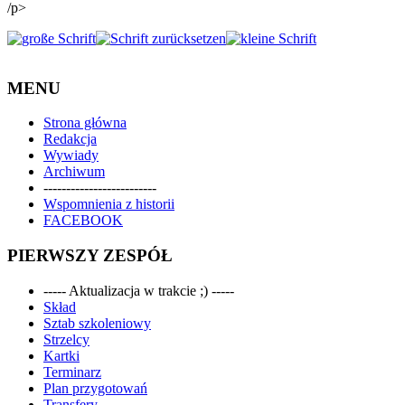
/p>
MENU
Strona główna
Redakcja
Wywiady
Archiwum
-------------------------
Wspomnienia z historii
FACEBOOK
PIERWSZY ZESPÓŁ
----- Aktualizacja w trakcie ;) -----
Skład
Sztab szkoleniowy
Strzelcy
Kartki
Terminarz
Plan przygotowań
Transfery