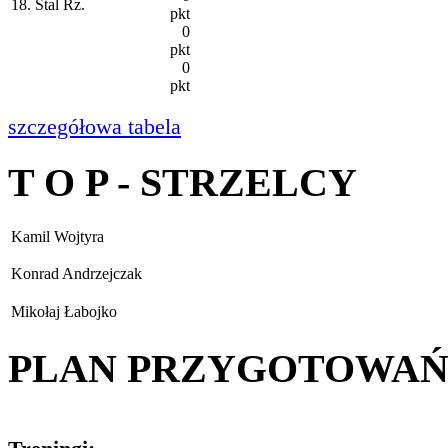
18. Stal Rz.
pkt
0
pkt
0
pkt
szczegółowa tabela
T O P - STRZELCY
Kamil Wojtyra
Konrad Andrzejczak
Mikołaj Łabojko
PLAN PRZYGOTOWA