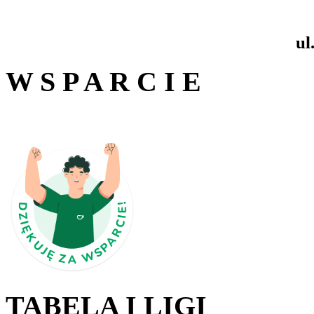
ul
W S P A R C I E
TABELA I LIGI