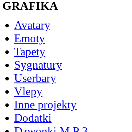
GRAFIKA
Avatary
Emoty
Tapety
Sygnatury
Userbary
Vlepy
Inne projekty
Dodatki
Dzwonki M P 3