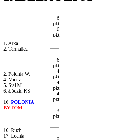
6
pkt
6
pkt
1. Arka
2. Termalica
6
pkt
4
2. Polonia W.
pkt
4. Miedź
4
5. Stal M.
pkt
6. Łódzki KS
4
pkt
10.
POLONIA
BYTOM
3
pkt
16. Ruch
17. Lechia
0