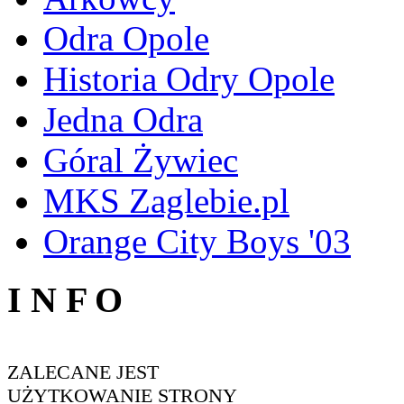
Odra Opole
Historia Odry Opole
Jedna Odra
Góral Żywiec
MKS Zaglebie.pl
Orange City Boys '03
I N F O
ZALECANE JEST
UŻYTKOWANIE STRONY