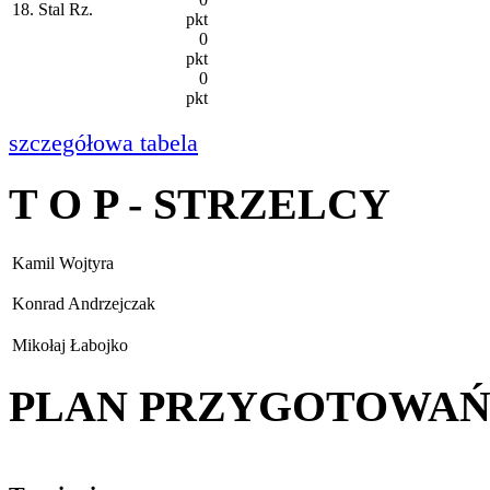
18. Stal Rz.
pkt
0
pkt
0
pkt
szczegółowa tabela
T O P - STRZELCY
Kamil Wojtyra
Konrad Andrzejczak
Mikołaj Łabojko
PLAN PRZYGOTOWA