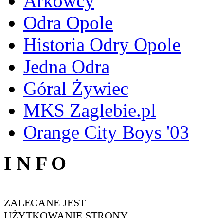
Arkowcy
Odra Opole
Historia Odry Opole
Jedna Odra
Góral Żywiec
MKS Zaglebie.pl
Orange City Boys '03
I N F O
ZALECANE JEST
UŻYTKOWANIE STRONY