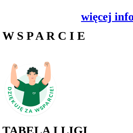
więcej inf
W S P A R C I E
TABELA I LIGI