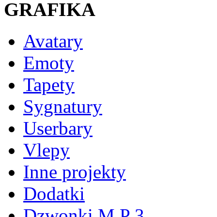
GRAFIKA
Avatary
Emoty
Tapety
Sygnatury
Userbary
Vlepy
Inne projekty
Dodatki
Dzwonki M P 3