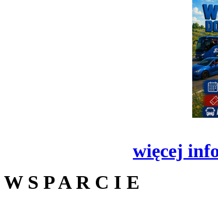
więcej inf
W S P A R C I E