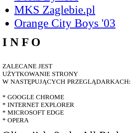
MKS Zaglebie.pl
Orange City Boys '03
I N F O
ZALECANE JEST
UŻYTKOWANIE STRONY
W NASTĘPUJĄCYCH PRZEGLĄDARKACH:
* GOOGLE CHROME
* INTERNET EXPLORER
* MICROSOFT EDGE
* OPERA