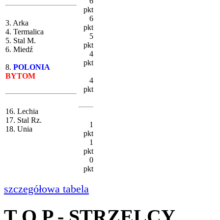
6
pkt
6
3. Arka
pkt
4. Termalica
5
5. Stal M.
pkt
6. Miedź
4
pkt
8.
POLONIA
BYTOM
4
pkt
16. Lechia
17. Stal Rz.
1
18. Unia
pkt
1
pkt
0
pkt
szczegółowa tabela
T O P - STRZELCY