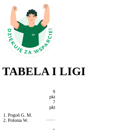
TABELA I LIGI
9
pkt
7
pkt
1. Pogoń G. M.
2. Polonia W.