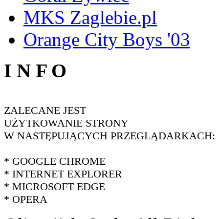
MKS Zaglebie.pl
Orange City Boys '03
I N F O
ZALECANE JEST
UŻYTKOWANIE STRONY
W NASTĘPUJĄCYCH PRZEGLĄDARKACH:
* GOOGLE CHROME
* INTERNET EXPLORER
* MICROSOFT EDGE
* OPERA