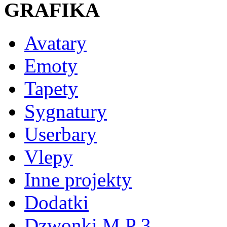
GRAFIKA
Avatary
Emoty
Tapety
Sygnatury
Userbary
Vlepy
Inne projekty
Dodatki
Dzwonki M P 3