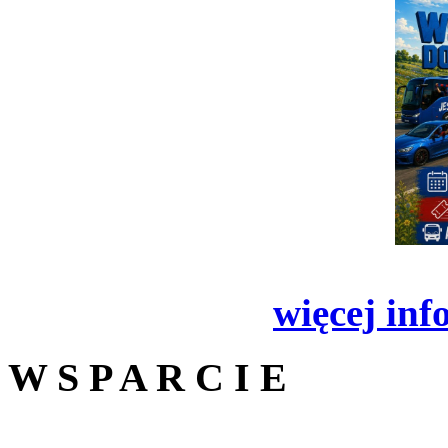
więcej inf
W S P A R C I E