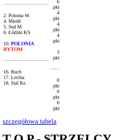
6
pkt
4
2. Polonia W.
pkt
4. Miedź
4
5. Stal M.
pkt
6. Łódzki KS
4
pkt
10.
POLONIA
BYTOM
3
pkt
16. Ruch
17. Lechia
0
18. Stal Rz.
pkt
0
pkt
0
pkt
szczegółowa tabela
T O P - STRZELCY