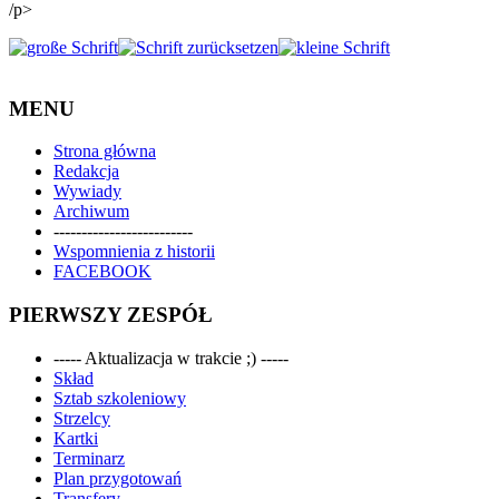
/p>
MENU
Strona główna
Redakcja
Wywiady
Archiwum
-------------------------
Wspomnienia z historii
FACEBOOK
PIERWSZY ZESPÓŁ
----- Aktualizacja w trakcie ;) -----
Skład
Sztab szkoleniowy
Strzelcy
Kartki
Terminarz
Plan przygotowań
Transfery