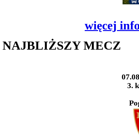
więcej inf
NAJBLIŻSZY MECZ
07.08
3. k
Po