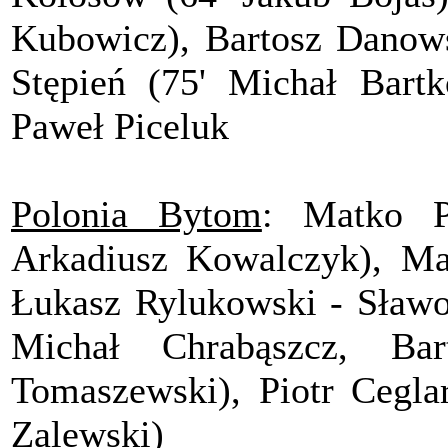
Kubowicz), Bartosz Danow
Stępień (75' Michał Bart
Paweł Piceluk
Polonia Bytom
: Matko Pe
Arkadiusz Kowalczyk), Mar
Łukasz Rylukowski - Sławo
Michał Chrabąszcz, Bar
Tomaszewski), Piotr Ceglar
Zalewski)