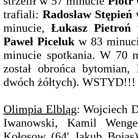
strzelił w 57 minucie
Piotr
trafiali:
Radosław Stępień
w
minucie,
Łukasz Pietroń
w
Paweł Piceluk
w 83 minuc
minucie spotkania. W 70 m
został obrońca bytomian,
dwóch żółtych). WSTYD!!!
Olimpia Elbląg
: Wojciech D
Iwanowski, Kamil Wenge
Kołosow (64' Jakub Bojas)