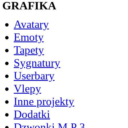
GRAFIKA
Avatary
Emoty
Tapety
Sygnatury
Userbary
Vlepy
Inne projekty
Dodatki
Dzwonki M P 3