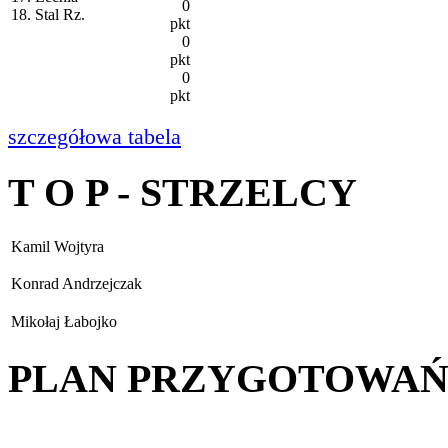
0
18. Stal Rz.
pkt
0
pkt
0
pkt
szczegółowa tabela
T O P - STRZELCY
Kamil Wojtyra
Konrad Andrzejczak
Mikołaj Łabojko
PLAN PRZYGOTOWA