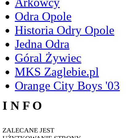
Arkowcy
Odra Opole
Historia Odry Opole
Jedna Odra
Góral Żywiec
MKS Zaglebie.pl
Orange City Boys '03
I N F O
ZALECANE JEST