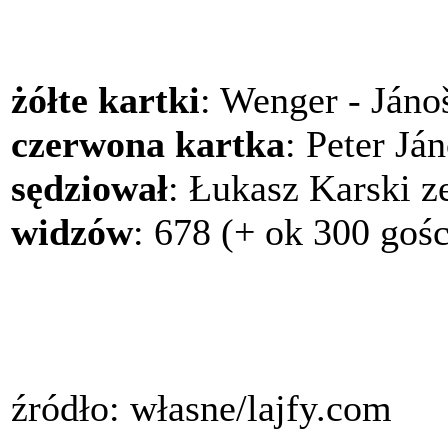
żółte kartki
: Wenger - Jánoš
czerwona kartka
: Peter Ján
sędziował
: Łukasz Karski z
widzów
: 678 (+ ok 300 gośc
źródło: własne/lajfy.com