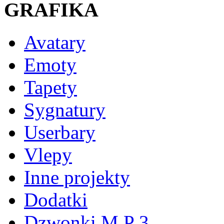
GRAFIKA
Avatary
Emoty
Tapety
Sygnatury
Userbary
Vlepy
Inne projekty
Dodatki
Dzwonki M P 3