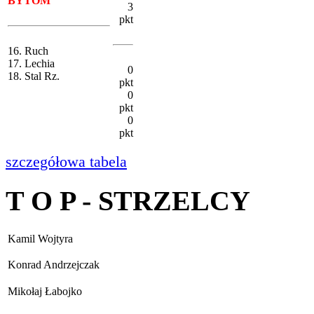
BYTOM
3
pkt
16. Ruch
17. Lechia
0
18. Stal Rz.
pkt
0
pkt
0
pkt
szczegółowa tabela
T O P - STRZELCY
Kamil Wojtyra
Konrad Andrzejczak
Mikołaj Łabojko