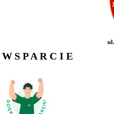
ul
W S P A R C I E