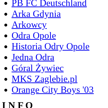
PB FC Deutschland
Arka Gdynia
Arkowcy
Odra Opole
Historia Odry Opole
Jedna Odra
Góral Żywiec
MKS Zaglebie.pl
Orange City Boys '03
I N F O