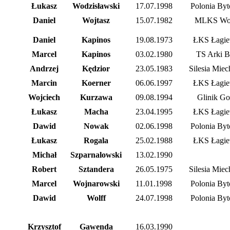
Łukasz
Wodzisławski
17.07.1998
Polonia Byt
Daniel
Wojtasz
15.07.1982
MLKS Woź
Daniel
Kapinos
19.08.1973
ŁKS Łagie
Marcel
Kapinos
03.02.1980
TS Arki B
Andrzej
Kędzior
23.05.1983
Silesia Mie
Marcin
Koerner
06.06.1997
ŁKS Łagie
Wojciech
Kurzawa
09.08.1994
Glinik Go
Łukasz
Macha
23.04.1995
ŁKS Łagie
Dawid
Nowak
02.06.1998
Polonia Byt
Łukasz
Rogala
25.02.1988
ŁKS Łagie
Michał
Szparnalowski
13.02.1990
Robert
Sztandera
26.05.1975
Silesia Mie
Marcel
Wojnarowski
11.01.1998
Polonia Byt
Dawid
Wolff
24.07.1998
Polonia Byt
Krzysztof
Gawenda
16.03.1990