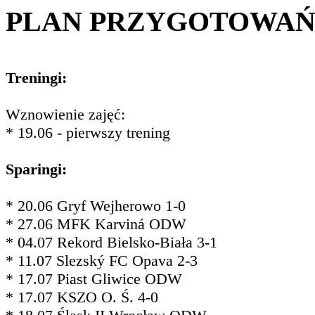
PLAN PRZYGOTOWA
Treningi:
Wznowienie zajęć:
* 19.06 - pierwszy trening
Sparingi:
* 20.06 Gryf Wejherowo 1-0
* 27.06 MFK Karviná ODW
* 04.07 Rekord Bielsko-Biała 3-1
* 11.07 Slezský FC Opava 2-3
* 17.07 Piast Gliwice ODW
* 17.07 KSZO O. Ś. 4-0