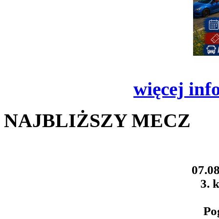
więcej inf
NAJBLIŻSZY MECZ
07.08
3. k
Po