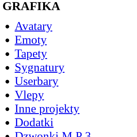
GRAFIKA
Avatary
Emoty
Tapety
Sygnatury
Userbary
Vlepy
Inne projekty
Dodatki
Dzwonki M P 3