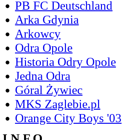
PB FC Deutschland
Arka Gdynia
Arkowcy
Odra Opole
Historia Odry Opole
Jedna Odra
Góral Żywiec
MKS Zaglebie.pl
Orange City Boys '03
I N F O