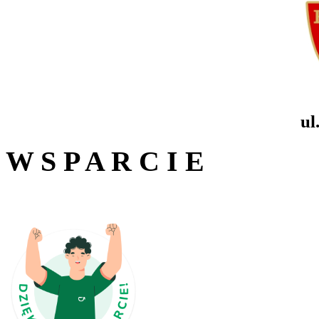
ul
W S P A R C I E