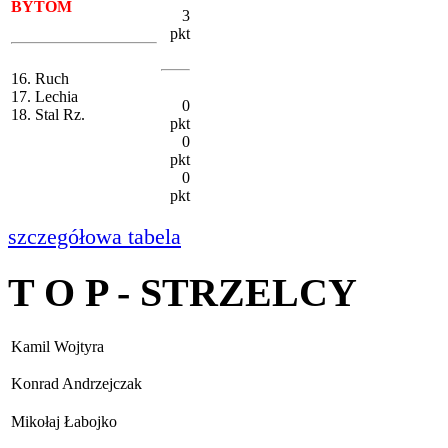
BYTOM
3
pkt
16. Ruch
17. Lechia
0
18. Stal Rz.
pkt
0
pkt
0
pkt
szczegółowa tabela
T O P - STRZELCY
Kamil Wojtyra
Konrad Andrzejczak
Mikołaj Łabojko