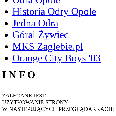
Historia Odry Opole
Jedna Odra
Góral Żywiec
MKS Zaglebie.pl
Orange City Boys '03
I N F O
ZALECANE JEST
UŻYTKOWANIE STRONY
W NASTĘPUJĄCYCH PRZEGLĄDARKACH: