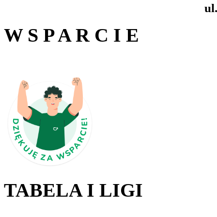
ul
W S P A R C I E
TABELA I LIGI