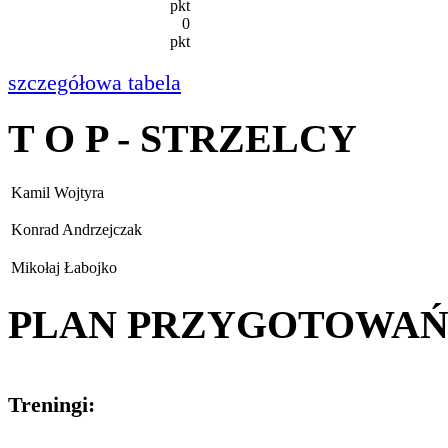
pkt
0
pkt
szczegółowa tabela
T O P - STRZELCY
Kamil Wojtyra
Konrad Andrzejczak
Mikołaj Łabojko
PLAN PRZYGOTOWA
Treningi: