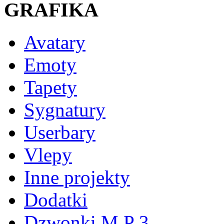
GRAFIKA
Avatary
Emoty
Tapety
Sygnatury
Userbary
Vlepy
Inne projekty
Dodatki
Dzwonki M P 3