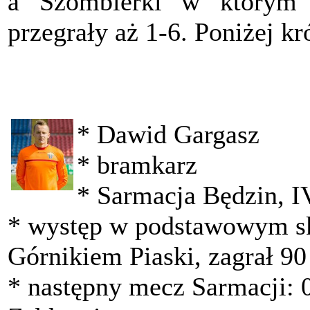
a Szombierki w którym
przegrały aż 1-6. Poniżej kr
* Dawid Gargasz
* bramkarz
* Sarmacja Będzin, IV
* występ w podstawowym s
Górnikiem Piaski, zagrał 90
* następny mecz Sarmacji: 