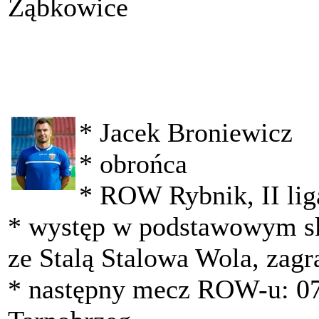
Ząbkowice
* Jacek Broniewicz
* obrońca
* ROW Rybnik, II lig
* występ w podstawowym s
ze Stalą Stalowa Wola, zagr
* następny mecz ROW-u: 07.