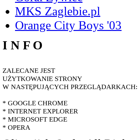
MKS Zaglebie.pl
Orange City Boys '03
I N F O
ZALECANE JEST
UŻYTKOWANIE STRONY
W NASTĘPUJĄCYCH PRZEGLĄDARKACH:
* GOOGLE CHROME
* INTERNET EXPLORER
* MICROSOFT EDGE
* OPERA