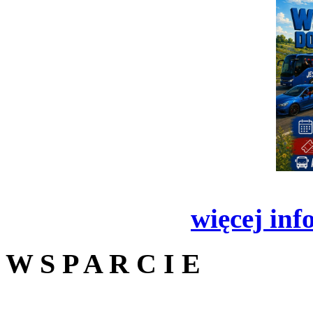
więcej inf
W S P A R C I E