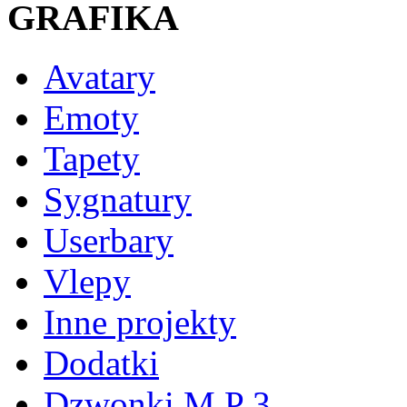
GRAFIKA
Avatary
Emoty
Tapety
Sygnatury
Userbary
Vlepy
Inne projekty
Dodatki
Dzwonki M P 3