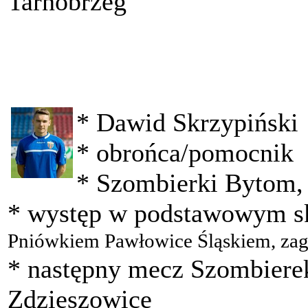
Tarnobrzeg
* Dawid Skrzypiński
* obrońca/pomocnik
* Szombierki Bytom, I
* występ w podstawowym s
Pniówkiem Pawłowice Śląskiem, zagr
* następny mecz Szombierek
Zdzieszowice