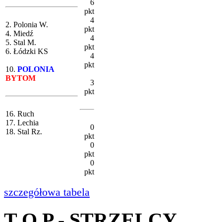
6
pkt
4
2. Polonia W.
pkt
4. Miedź
4
5. Stal M.
pkt
6. Łódzki KS
4
pkt
10.
POLONIA
BYTOM
3
pkt
16. Ruch
17. Lechia
0
18. Stal Rz.
pkt
0
pkt
0
pkt
szczegółowa tabela
T O P - STRZELCY