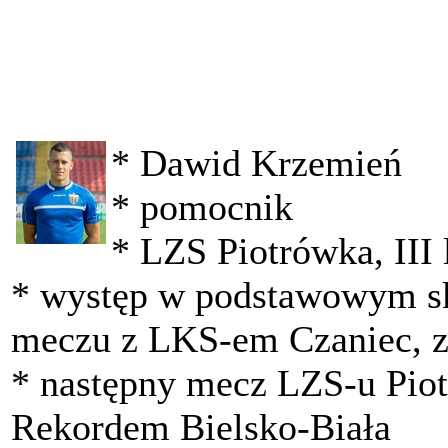
* Dawid Krzemień
* pomocnik
* LZS Piotrówka, III 
* występ w podstawowym s
meczu z LKS-em Czaniec, z
* następny mecz LZS-u Piot
Rekordem Bielsko-Biała