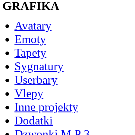
GRAFIKA
Avatary
Emoty
Tapety
Sygnatury
Userbary
Vlepy
Inne projekty
Dodatki
Dzwonki M P 3