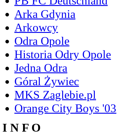
PB FC Deutschland
Arka Gdynia
Arkowcy
Odra Opole
Historia Odry Opole
Jedna Odra
Góral Żywiec
MKS Zaglebie.pl
Orange City Boys '03
I N F O