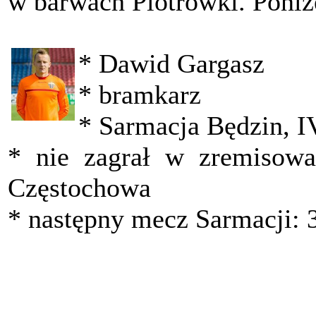
w barwach Piotrówki. Poniże
* Dawid Gargasz
* bramkarz
* Sarmacja Będzin, IV
* nie zagrał w zremiso
Częstochowa
* następny mecz Sarmacji: 3