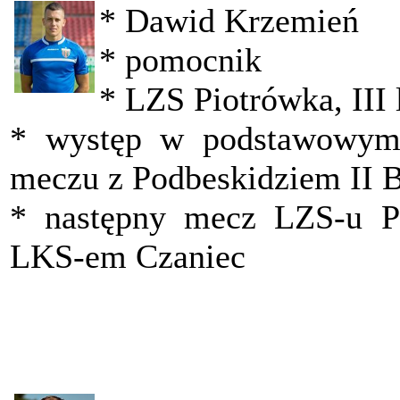
* Dawid Krzemień
* pomocnik
* LZS Piotrówka, III 
* występ w podstawowym
meczu z Podbeskidziem II Bi
* następny mecz LZS-u Pi
LKS-em Czaniec