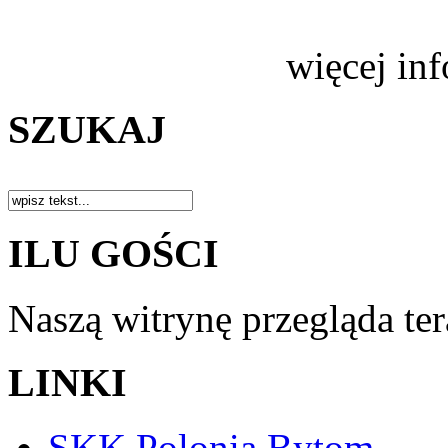
więcej in
SZUKAJ
ILU GOŚCI
Naszą witrynę przegląda te
LINKI
SKK Polonia Bytom