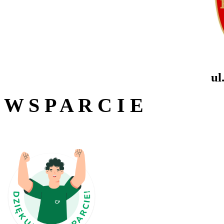
ul
W S P A R C I E