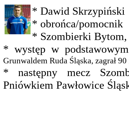
* Dawid Skrzypiński
* obrońca/pomocnik
* Szombierki Bytom, I
* występ w podstawowym
Grunwaldem Ruda Śląska, zagrał 90
* następny mecz Szomb
Pniówkiem Pawłowice Śląs