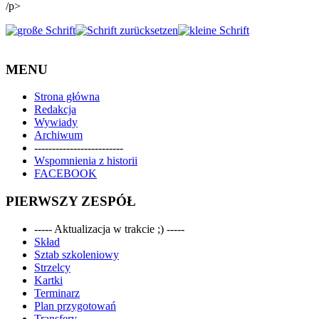
/p>
MENU
Strona główna
Redakcja
Wywiady
Archiwum
-------------------------
Wspomnienia z historii
FACEBOOK
PIERWSZY ZESPÓŁ
----- Aktualizacja w trakcie ;) -----
Skład
Sztab szkoleniowy
Strzelcy
Kartki
Terminarz
Plan przygotowań
Transfery