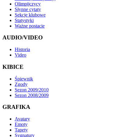
Olimpijczycy
Słynne cytaty
Sekcje klubowe
Statystyki
Ważne postacie
AUDIO/VIDEO
Historia
Video
KIBICE
Śpiewnik
Zgody
Sezon 2009/2010
Sezon 2008/2009
GRAFIKA
Avatary
Emoty
Tapety
Sygnatury