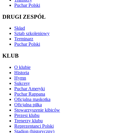
Puchar Polski
DRUGI ZESPÓŁ
Skład
Sztab szkoleniowy
Terminarz
Puchar Polski
KLUB
O klubie
Historia
Hymn
Sukcesy
Puchar Ameryki
Puchar Rappana
Oficjalna maskotka
Oficjalna piłka
Stowarzyszenie kibiców
Prezesi klubu
Trenerzy klubu
Reprezentanci Polski
Stadion (historyczny)