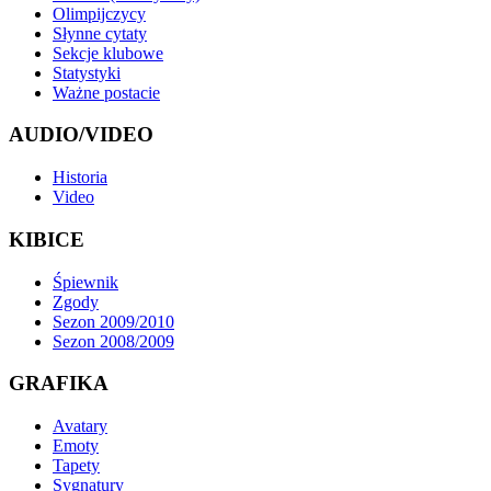
Olimpijczycy
Słynne cytaty
Sekcje klubowe
Statystyki
Ważne postacie
AUDIO/VIDEO
Historia
Video
KIBICE
Śpiewnik
Zgody
Sezon 2009/2010
Sezon 2008/2009
GRAFIKA
Avatary
Emoty
Tapety
Sygnatury