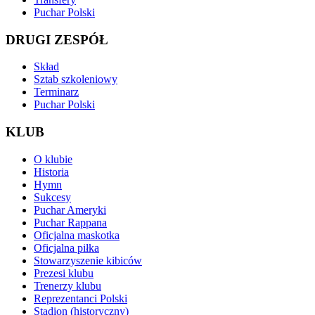
Puchar Polski
DRUGI ZESPÓŁ
Skład
Sztab szkoleniowy
Terminarz
Puchar Polski
KLUB
O klubie
Historia
Hymn
Sukcesy
Puchar Ameryki
Puchar Rappana
Oficjalna maskotka
Oficjalna piłka
Stowarzyszenie kibiców
Prezesi klubu
Trenerzy klubu
Reprezentanci Polski
Stadion (historyczny)