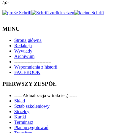
/p>
MENU
Strona główna
Redakcja
Wywiady
Archiwum
-------------------------
Wspomnienia z historii
FACEBOOK
PIERWSZY ZESPÓŁ
----- Aktualizacja w trakcie ;) -----
Skład
Sztab szkoleniowy
Strzelcy
Kartki
Terminarz
Plan przygotowań
Transfery