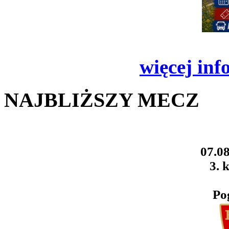
więcej inf
NAJBLIŻSZY MECZ
07.08
3. k
Po