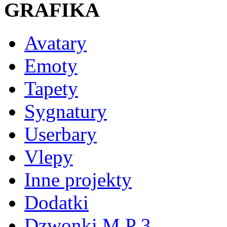
GRAFIKA
Avatary
Emoty
Tapety
Sygnatury
Userbary
Vlepy
Inne projekty
Dodatki
Dzwonki M P 3