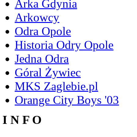
Arka Gdynia
Arkowcy
Odra Opole
Historia Odry Opole
Jedna Odra
Góral Żywiec
MKS Zaglebie.pl
Orange City Boys '03
I N F O