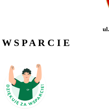
ul
W S P A R C I E