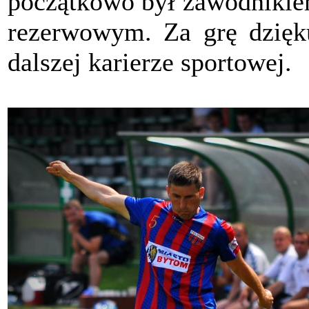
początkowo był zawodnikie
rezerwowym. Za grę dzię
dalszej karierze sportowej.