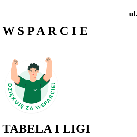
ul
W S P A R C I E
TABELA I LIGI