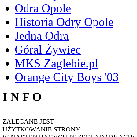
Odra Opole
Historia Odry Opole
Jedna Odra
Góral Żywiec
MKS Zaglebie.pl
Orange City Boys '03
I N F O
ZALECANE JEST
UŻYTKOWANIE STRONY