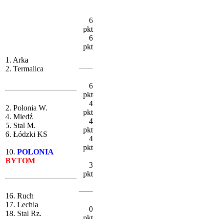
6
pkt
6
pkt
1. Arka
2. Termalica
6
pkt
4
2. Polonia W.
pkt
4. Miedź
4
5. Stal M.
pkt
6. Łódzki KS
4
pkt
10.
POLONIA
BYTOM
3
pkt
16. Ruch
17. Lechia
0
18. Stal Rz.
pkt