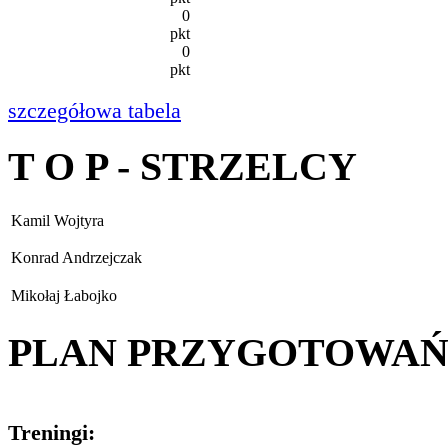
0
pkt
0
pkt
szczegółowa tabela
T O P - STRZELCY
Kamil Wojtyra
Konrad Andrzejczak
Mikołaj Łabojko
PLAN PRZYGOTOWA
Treningi: