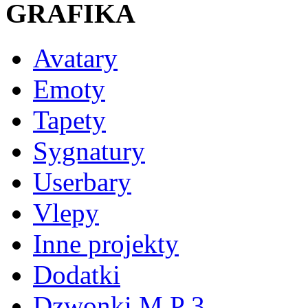
GRAFIKA
Avatary
Emoty
Tapety
Sygnatury
Userbary
Vlepy
Inne projekty
Dodatki
Dzwonki M P 3