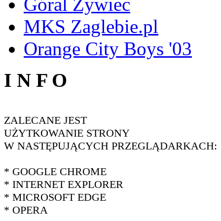
Góral Żywiec
MKS Zaglebie.pl
Orange City Boys '03
I N F O
ZALECANE JEST
UŻYTKOWANIE STRONY
W NASTĘPUJĄCYCH PRZEGLĄDARKACH:
* GOOGLE CHROME
* INTERNET EXPLORER
* MICROSOFT EDGE
* OPERA