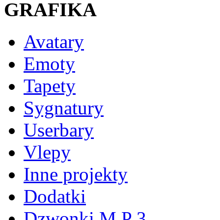
GRAFIKA
Avatary
Emoty
Tapety
Sygnatury
Userbary
Vlepy
Inne projekty
Dodatki
Dzwonki M P 3