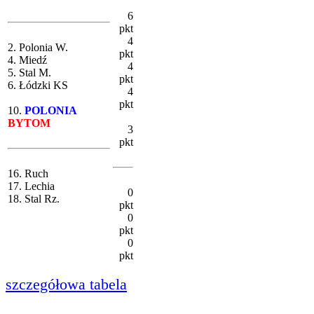
6
pkt
4
2. Polonia W.
pkt
4. Miedź
4
5. Stal M.
pkt
6. Łódzki KS
4
pkt
10.
POLONIA
BYTOM
3
pkt
16. Ruch
17. Lechia
0
18. Stal Rz.
pkt
0
pkt
0
pkt
szczegółowa tabela