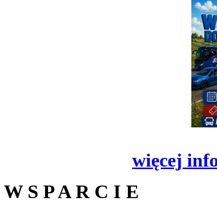
więcej inf
W S P A R C I E