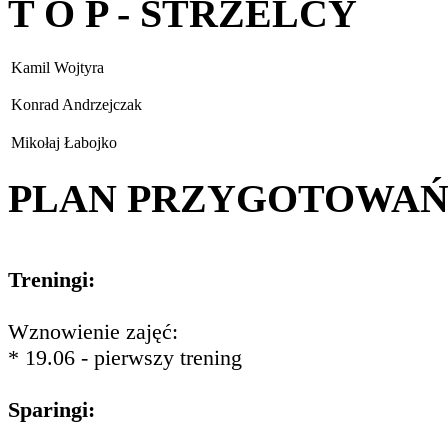
T O P - STRZELCY
Kamil Wojtyra
Konrad Andrzejczak
Mikołaj Łabojko
PLAN PRZYGOTOWA
Treningi:
Wznowienie zajęć:
* 19.06 - pierwszy trening
Sparingi: