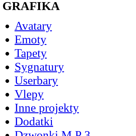
GRAFIKA
Avatary
Emoty
Tapety
Sygnatury
Userbary
Vlepy
Inne projekty
Dodatki
Dzwonki M P 3