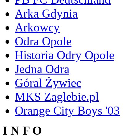
Arka Gdynia
Arkowcy
Odra Opole
Historia Odry Opole
Jedna Odra
Góral Żywiec
MKS Zaglebie.pl
Orange City Boys '03
I N F O