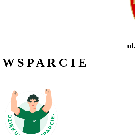
ul
W S P A R C I E