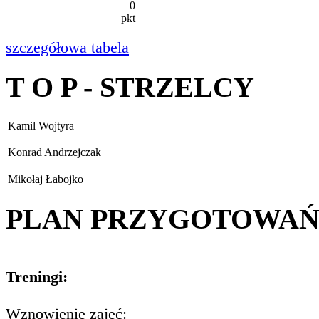
0
pkt
szczegółowa tabela
T O P - STRZELCY
Kamil Wojtyra
Konrad Andrzejczak
Mikołaj Łabojko
PLAN PRZYGOTOWA
Treningi:
Wznowienie zajęć: