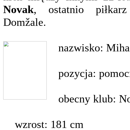
Novak
, ostatnio piłkar
Domžale.
nazwisko: Miha
pozycja: pomoc
obecny klub: No
wzrost: 181 cm