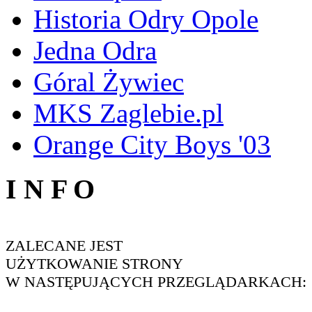
Historia Odry Opole
Jedna Odra
Góral Żywiec
MKS Zaglebie.pl
Orange City Boys '03
I N F O
ZALECANE JEST
UŻYTKOWANIE STRONY
W NASTĘPUJĄCYCH PRZEGLĄDARKACH: