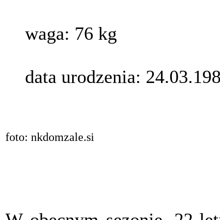
waga: 76 kg
data urodzenia: 24.03.19
foto: nkdomzale.si
W obecnym sezonie, 22-let