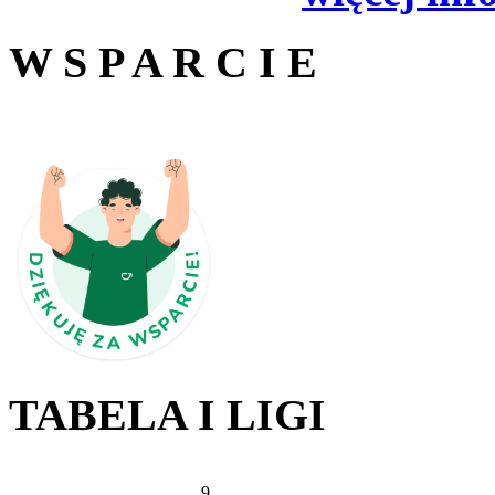
W S P A R C I E
TABELA I LIGI
9